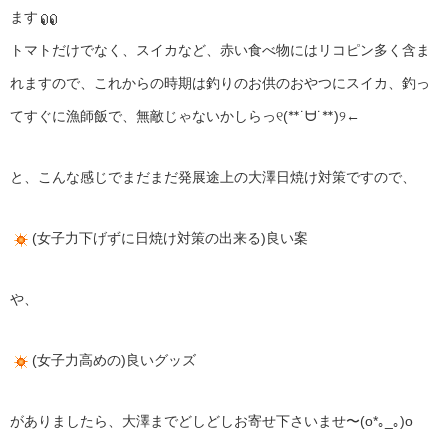
ます
トマトだけでなく、スイカなど、赤い食べ物にはリコピン多く含ま
れますので、これからの時期は釣りのお供のおやつにスイカ、釣っ
てすぐに漁師飯で、無敵じゃないかしらっ୧(ᕯ˙ᗨ˙ᕯ)୨←
と、こんな感じでまだまだ発展途上の大澤日焼け対策ですので、
(女子力下げずに日焼け対策の出来る)良い案
や、
(女子力高めの)良いグッズ
がありましたら、大澤までどしどしお寄せ下さいませ〜(o*｡_｡)o