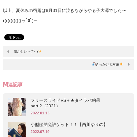
以上、夏休みの宿題は8月31日に泣きながらやる子大澤でした〜
((((((((((((っﾟﾛﾟ)っ
懐かしい‥(*´-`)
きっかけと対策
関連記事
フリースライドVS＋★タイラバ釣果
part.2（2021）
2022.01.13
小型船舶免許ゲット！！【西川ゆりの】
2022.07.19