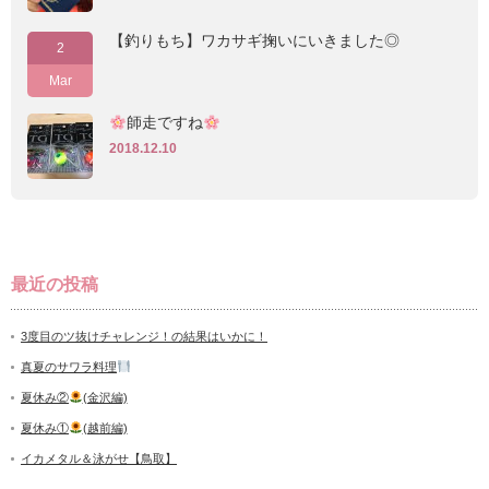
【釣りもち】ワカサギ掬いにいきました◎
2
Mar
師走ですね
2018.12.10
最近の投稿
3度目のツ抜けチャレンジ！の結果はいかに！
真夏のサワラ料理
夏休み②
(金沢編)
夏休み①
(越前編)
イカメタル＆泳がせ【鳥取】