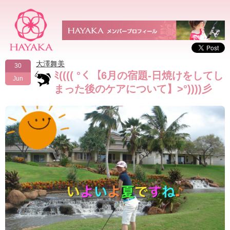
大澤舞美
30
ﾐ(((( °く【6月の宿題-日焼けをしてし
Jun
まった後のケアについて】>°))))彡