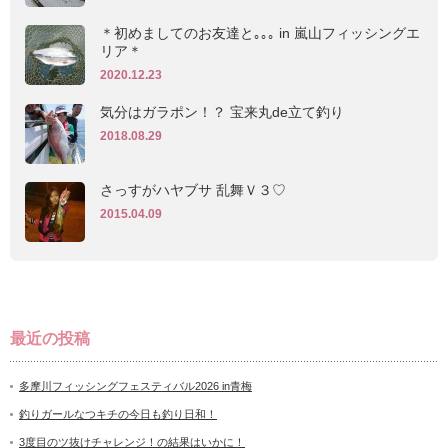
＊初めましてのお友達と｡｡｡ in 嵐山フィッシングエ
リア＊
2020.12.23
気分はガラポン！？ 宝来丸de立て釣り
2018.08.29
さっすがハヤブサ 乱舞Ｖ３♡
2015.04.09
最近の投稿
多摩川フィッシングフェスティバル2026 in青梅
釣りガールなつキチの今日も釣り日和！
3度目のツ抜けチャレンジ！の結果はいかに！