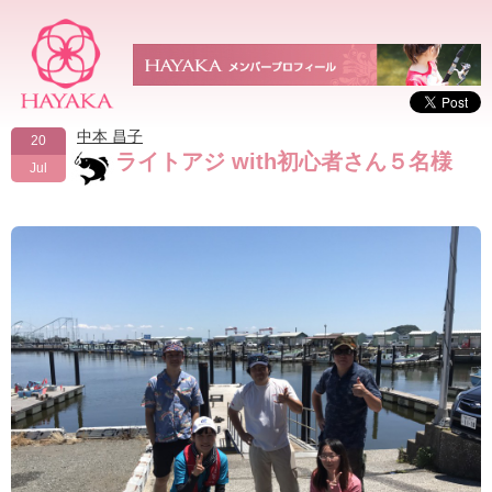
中本 昌子
20
ライトアジ with初心者さん５名様
Jul