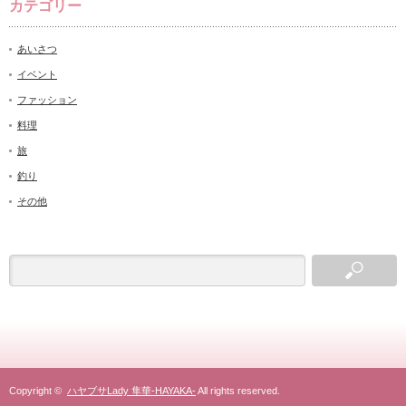
カテゴリー
あいさつ
イベント
ファッション
料理
旅
釣り
その他
Copyright ©
ハヤブサLady 隼華-HAYAKA-
All rights reserved.