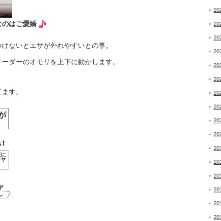
20
なのはご愛嬌
20
20
つけないとエサが外れやすいとの事。
20
リーダーのオモリを上下に動かします。
20
20
てます。
20
20
20
20
20
20
20
20
20
20
。