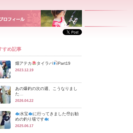
すすめ記事
畑アテカ
タイラバ‪
‬Part19
2023.12.19
あの爆釣の次の週、こうなりまし
た…
2026.04.22
水宝
に行ってきました🥹お勧
めの釣り場です
2025.06.17