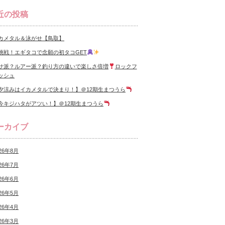
近の投稿
カメタル＆泳がせ【鳥取】
挑戦！エギタコで念願の初タコGET
サ派？ルアー派？釣り方の違いで楽しさ倍増
ロックフ
ッシュ
夕涼みはイカメタルで決まり！】＠12期生まつうら
今キジハタがアツい！】＠12期生まつうら
ーカイブ
26年8月
26年7月
26年6月
26年5月
26年4月
26年3月