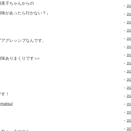
瑠美子ちゃんからの
20
興味があったら行かない？』
20
20
20
20
ずアグレッシブなんです。
20
20
興味ありまくりです
20
20
20
20
です！
20
umatsu/
20
20
20
20