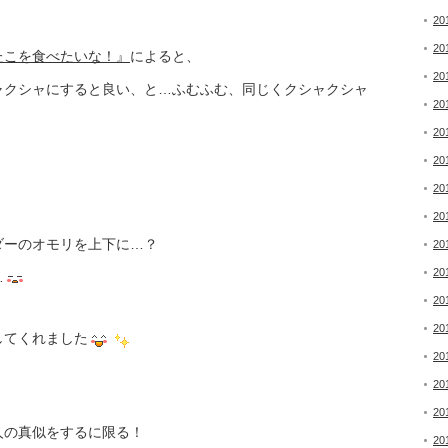
20
20
たこを食べたいな！』
によると、
20
ャクシャにすると良い、と…ふむふむ、同じくクシャクシャ
20
20
20
20
20
ダーのオモリを上下に…？
20
20
…
20
20
してくれました
20
20
20
人の真似をするに限る！
20