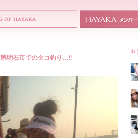
お
県明石市でのタコ釣り…‼︎