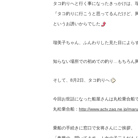
タコ釣りへと行く事になったきっかけは、
『タコ釣りに行こうと思ってるんだけど、
というお誘いからでした
瑠美子ちゃん、ふんわりした見た目によら
知らない場所での初めての釣り…もちろん
そして、8月2日、タコ釣りへ
今回お世話になった船屋さんは丸松乗合船
丸松乗合船：
http://www.actv.zaq.ne.jp/mar
乗船の手続きに窓口で女将さんにご挨拶。