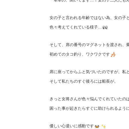
「隼華の、聞いてます…！女の子二人だも
女の子と言われる年齢ではない為、女の子
色々考えてくれている様子…
そして、席の番号のマグネットを渡され、
初めてのタコ釣り、ワクワクです
席に座ってからふと気づいたのですが、私
そして私たちのすぐ後ろには船長が。
きっと女将さんが色々悩んでくれていたの
困った事が起きたらすぐに助けられるよう
優しい心遣いに感動です