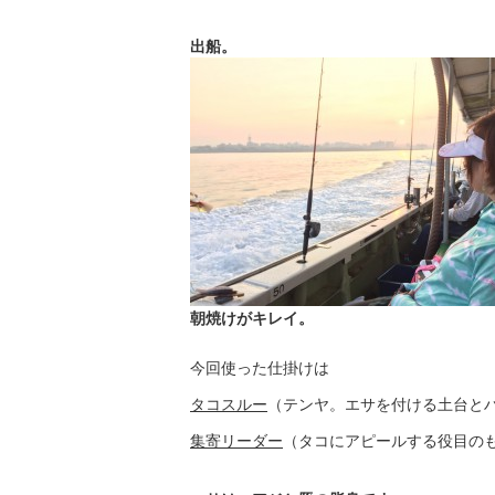
出船。
朝焼けがキレイ。
今回使った仕掛けは
タコスルー
（テンヤ。エサを付ける土台と
集寄リーダー
（タコにアピールする役目の