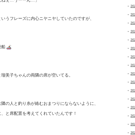
んねぇ…うーーん…」
20
20
というフレーズに内心ニヤニヤしていたのですが、
20
20
20
乗船
20
20
20
20
と瑠美子ちゃんの両隣の席が空いてる。
20
20
20
は隣の人と釣り糸が絡むおまつりにならないように、
20
に、と席配置を考えてくれていたんです！
20
20
20