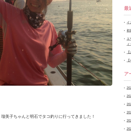
最
イ
初
エ
ィ
【
【
ア
20
20
20
20
、瑠美子ちゃんと明石でタコ釣りに行ってきました！
20
20