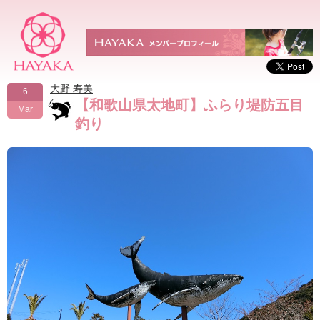
大野 寿美
6
【和歌山県太地町】ふらり堤防五目
Mar
釣り