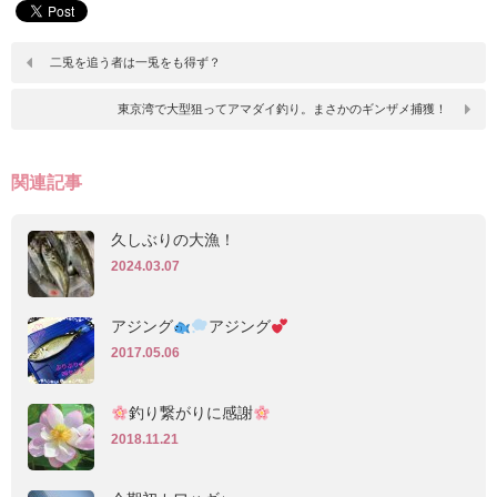
二兎を追う者は一兎をも得ず？
東京湾で大型狙ってアマダイ釣り。まさかのギンザメ捕獲！
関連記事
久しぶりの大漁！
2024.03.07
アジング
アジング
2017.05.06
釣り繋がりに感謝
2018.11.21