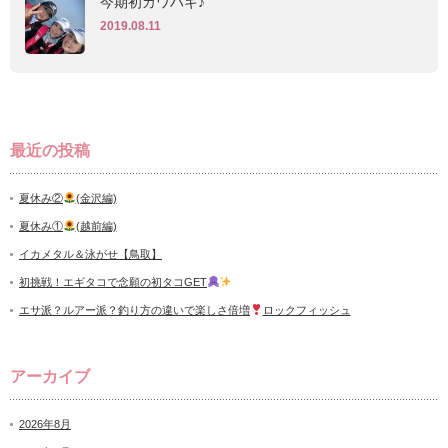
今期初カワハギ♪
2019.08.11
最近の投稿
夏休み②
(金沢編)
夏休み①
(越前編)
イカメタル＆泳がせ【鳥取】
初挑戦！エギタコで念願の初タコGET
エサ派？ルアー派？釣り方の違いで楽しさ倍増
ロックフィッシュ
アーカイブ
2026年8月