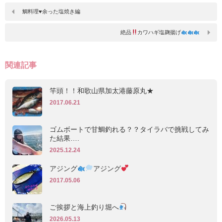
鯛料理♥余った塩焼き編
絶品
カワハギ塩麹揚げ
関連記事
竿頭！！和歌山県加太港藤原丸★
2017.06.21
ゴムボートで甘鯛釣れる？？タイラバで挑戦してみ
た結果….
2025.12.24
アジング
アジング
2017.05.06
ご挨拶と海上釣り堀へ
2026.05.13