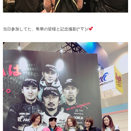
当日参加してた、隼華の皆様と記念撮影(*´∇`)ﾉ