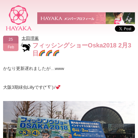
太田理薫
25
フィッシングショーOska2018 2月3
Feb
日
かなり更新遅れましたが…www
大阪3期緑虫Lillyです(*´∇`)ﾉ