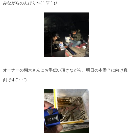
みながらのんびり〜( ´ ▽ ` )ﾉ
オーナーの栩木さんにお手伝い頂きながら、明日の本番？に向け真
剣です(´･ ･`)