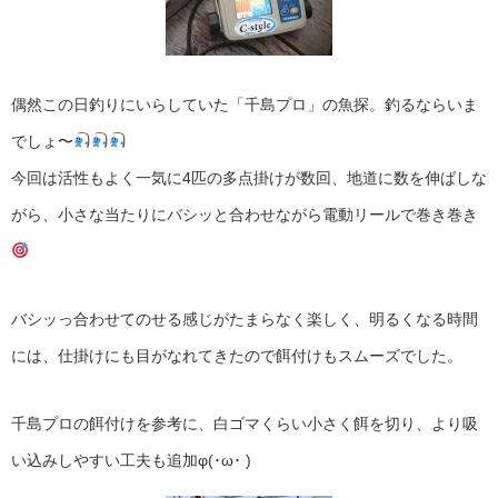
偶然この日釣りにいらしていた「千島プロ」の魚探。釣るならいま
でしょ〜
今回は活性もよく一気に4匹の多点掛けが数回、地道に数を伸ばしな
がら、小さな当たりにバシッと合わせながら電動リールで巻き巻き
バシッっ合わせてのせる感じがたまらなく楽しく、明るくなる時間
には、仕掛けにも目がなれてきたので餌付けもスムーズでした。
千島プロの餌付けを参考に、白ゴマくらい小さく餌を切り、より吸
い込みしやすい工夫も追加φ(･ω･ )