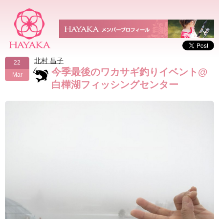
北村 昌子
22
今季最後のワカサギ釣りイベント@
Mar
白樺湖フィッシングセンター