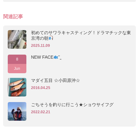
関連記事
初めてのサワラキャスティング！ドラマチックな東
京湾の朝
2025.11.09
NEW FACE
‪˜˷
8
Jun
マダイ五目 ☆小田原沖☆
2016.04.25
ごちそうを釣りに行こう★ショウサイフグ
2022.02.21