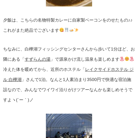
夕飯は、こちらの名物特製カレーに自家製ベーコンをのせたもの♪♪
これがまた絶品でございます
ちなみに、白樺湖フィッシングセンターさんから歩いて1分ほど、お
隣にある「
すずらんの湯
」で源泉かけ流し温泉も楽しめます
冷えた体を暖めてから、近所のホステル「
レイクサイドホステル ジ
ル 白樺湖
」さんで1泊。なんと1人素泊まり3500円で快適な宿泊施
設なので、みんなでワイワイ泊りがけツアーなんかも楽しめそうで
すよヽ(´ー｀)ノ