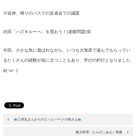
※追伸、帰りのバスでの反省会での議題
次回「ハズキルーペ」を買おう！(老眼問題)笑
今回、小さな魚に遊ばれながら、いつも大海原で遊んでもらってい
るたくさんの経験が役に立つこともあり、学びの釣行となりました
φ(･ω･ )
三邦丸さんからのとっとパーク小島さん
郷土料理・たらのこあえ／青森