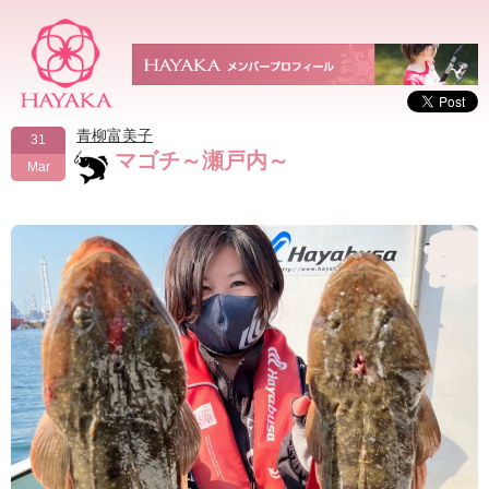
青柳富美子
31
マゴチ～瀬戸内～
Mar