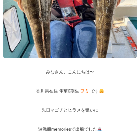
みなさん、こんにちは〜
香川県在住
隼華
6
期生
フミ
です
先日マゴチとヒラメを狙いに
遊漁船
memories
で出船でした