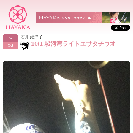
石井 絵津子
24
10/1 駿河湾ライトエサタチウオ
Oct