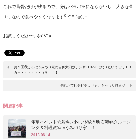
これで背骨だけが残るので、身はバラバラにならないし、大きな骨
１つなので食べやすくなります⁽⁽ ◝(´꒵ `◍)◟ ₎₎
お試しくださ〜い(σ´∀`)σ
第１回我こそはうみづり家の自称太刀魚テンヤCHANPになりたいそして１０
万円・・・・・・（笑）！！
釣れたてピチピチよりも、もっちり熟魚♡
関連記事
隼華イベント☆船キス釣り体験＆明石海峡クルージ
ング＆料理教室Inうみづり家！！
2018.06.14