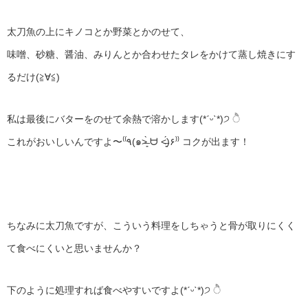
太刀魚の上にキノコとか野菜とかのせて、
味噌、砂糖、醤油、みりんとか合わせたタレをかけて蒸し焼きにす
るだけ(≧∀≦)
私は最後にバターをのせて余熱で溶かします(*ˊᵕˋ*)੭ ੈ
これがおいしいんですよ〜⁽⁽٩(๑˃̶͈̀ ᗨ ˂̶͈́)۶⁾⁾ コクが出ます！
ちなみに太刀魚ですが、こういう料理をしちゃうと骨が取りにくく
て食べにくいと思いませんか？
下のように処理すれば食べやすいですよ(*ˊᵕˋ*)੭ ੈ