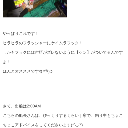
やっぱりこれです！
ヒラヒラのフラッシャーにケイムラフック！
しかもフックには付餌がズレないように【ケン】がついてるんです
よ！
ほんとオススメです୧( ⁼̴̀ᐜ⁼̴́)૭
さて、出船は2:00AM
こちらの船長さんは、びっくりするくらい丁寧で、釣り中もちょこ
ちょこアドバイスをしてくださいます(*´◡`*)