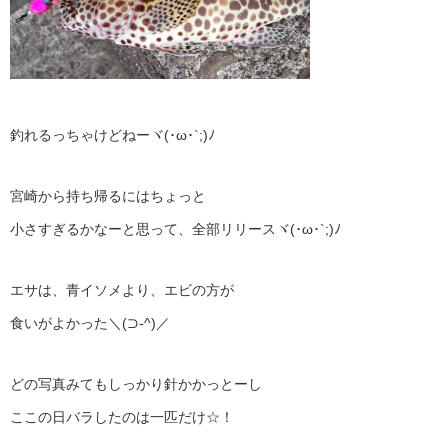
釣れるっちゃけどねーヾ(･ω･`;)ﾉ
宮崎から持ち帰るにはちょっと
小さすぎるかなーと思って、全部リリースヾ(･ω･`;)ﾉ
エサは、青イソメより、エビの方が
食いがよかった＼(⊃‐^)／
どの写真みてもしっかり針かかっとーし
ここの日バラしたのは一匹だけ☆！