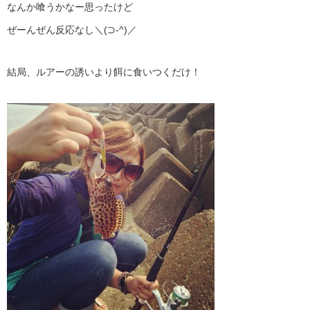
なんか喰うかなー思ったけど
ぜーんぜん反応なし＼(⊃‐^)／
結局、ルアーの誘いより餌に食いつくだけ！