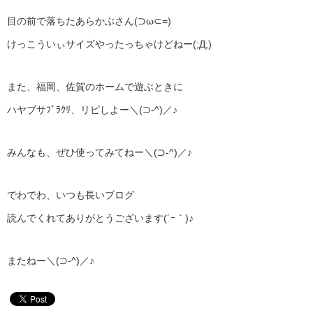
目の前で落ちたあらかぶさん(⊃ω⊂=)
けっこういぃサイズやったっちゃけどねー(;Д;)
また、福岡、佐賀のホームで遊ぶときに
ハヤブサﾌﾞﾗｸﾘ、リピしよー＼(⊃‐^)／♪
みんなも、ぜひ使ってみてねー＼(⊃‐^)／♪
でわでわ、いつも長いブログ
読んでくれてありがとうございます(´ｰ｀)♪
またねー＼(⊃‐^)／♪