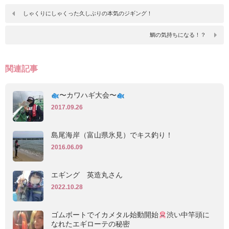
しゃくりにしゃくった久しぶりの本気のジギング！
鯛の気持ちになる！？
関連記事
〜カワハギ大会〜
2017.09.26
島尾海岸（富山県氷見）でキス釣り！
2016.06.09
エギング 英造丸さん
2022.10.28
ゴムボートでイカメタル始動開始
渋い中竿頭に
なれたエギローテの秘密