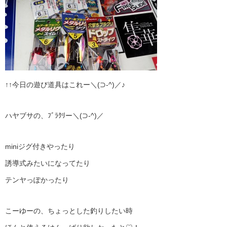
↑↑今日の遊び道具はこれー＼(⊃‐^)／♪
ハヤブサの、ﾌﾞﾗｸﾘー＼(⊃‐^)／
miniジグ付きやったり
誘導式みたいになってたり
テンヤっぽかったり
こーゆーの、ちょっとした釣りしたい時