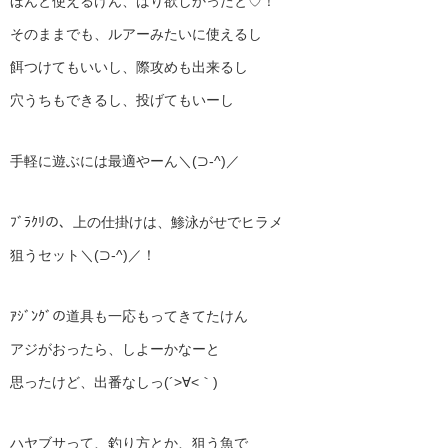
ほんと使えるけん、ばり欲しかったと♡！
そのままでも、ルアーみたいに使えるし
餌つけてもいいし、際攻めも出来るし
穴うちもできるし、投げてもいーし
手軽に遊ぶには最適やーん＼(⊃‐^)／
ﾌﾞﾗｸﾘの、上の仕掛けは、鯵泳がせでヒラメ
狙うセット＼(⊃‐^)／！
ｱｼﾞﾝｸﾞの道具も一応もってきてたけん
アジがおったら、しよーかなーと
思ったけど、出番なしっ(´>∀<｀)ゝ
ハヤブサって、釣り方とか、狙う魚で