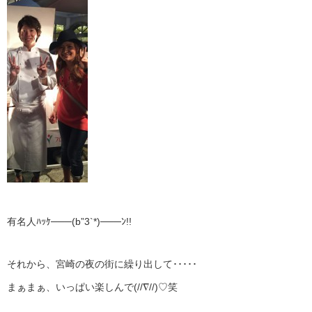
有名人ﾊｯｹ───(b”3`*)───ﾝ!!
それから、宮崎の夜の街に繰り出して･････
まぁまぁ、いっぱい楽しんで(//∇//)♡笑