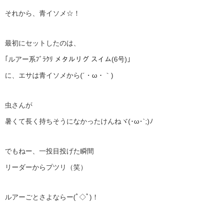
それから、青イソメ☆！
最初にセットしたのは、
｢ルアー系ﾌﾞﾗｸﾘ メタルリグ スイム(6号)｣
に、エサは青イソメから(´・ω・｀)
虫さんが
暑くて長く持ちそうになかったけんねヾ(･ω･`;)ﾉ
でもねー、一投目投げた瞬間
リーダーからプツリ（笑）
ルアーごとさよならー(ﾟ◇ﾟ)！