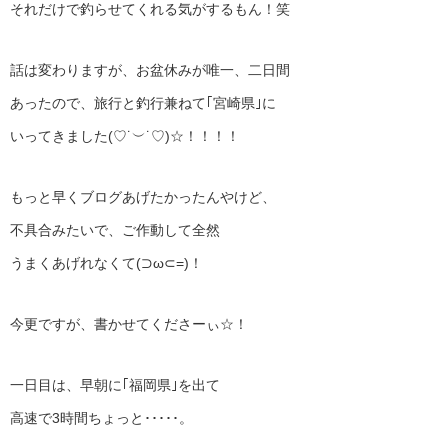
それだけで釣らせてくれる気がするもん！笑
話は変わりますが、お盆休みが唯一、二日間
あったので、旅行と釣行兼ねて｢宮崎県｣に
いってきました(♡˙︶˙♡)☆！！！！
もっと早くブログあげたかったんやけど、
不具合みたいで、ご作動して全然
うまくあげれなくて(⊃ω⊂=)！
今更ですが、書かせてくださーぃ☆！
一日目は、早朝に｢福岡県｣を出て
高速で3時間ちょっと･････。