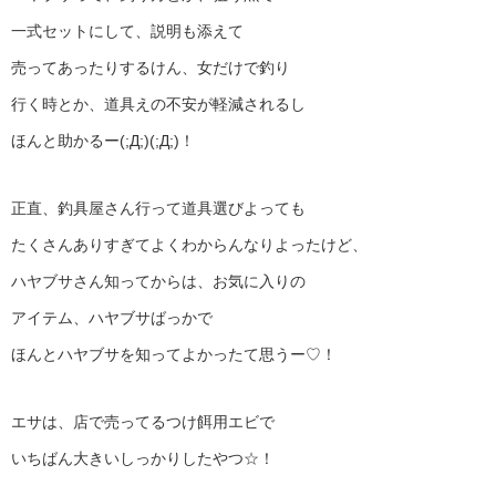
一式セットにして、説明も添えて
売ってあったりするけん、女だけで釣り
行く時とか、道具えの不安が軽減されるし
ほんと助かるー(;Д;)(;Д;)！
正直、釣具屋さん行って道具選びよっても
たくさんありすぎてよくわからんなりよったけど、
ハヤブサさん知ってからは、お気に入りの
アイテム、ハヤブサばっかで
ほんとハヤブサを知ってよかったて思うー♡！
エサは、店で売ってるつけ餌用エビで
いちばん大きいしっかりしたやつ☆！