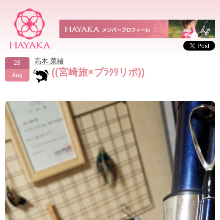
高木 菜緒
28
((宮崎旅×ブﾗｸﾘリポ))
Aug