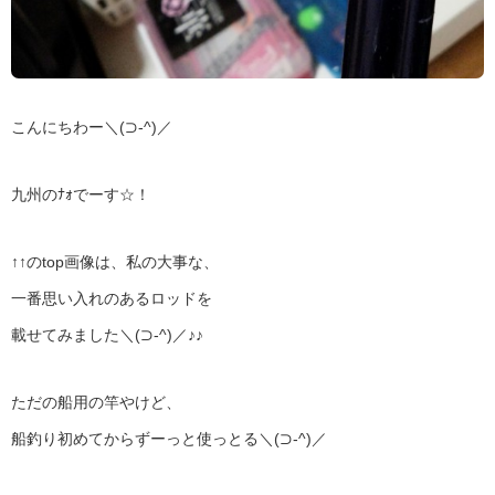
こんにちわー＼(⊃‐^)／
九州のﾅｫでーす☆！
↑↑のtop画像は、私の大事な、
一番思い入れのあるロッドを
載せてみました＼(⊃‐^)／♪♪
ただの船用の竿やけど、
船釣り初めてからずーっと使っとる＼(⊃‐^)／