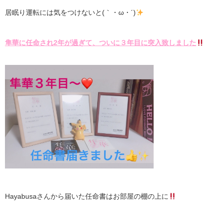
居眠り運転には気をつけないと(｀・ω・´)
隼華に任命され2年が過ぎて、ついに３年目に突入致しました
Hayabusaさんから届いた任命書はお部屋の棚の上に