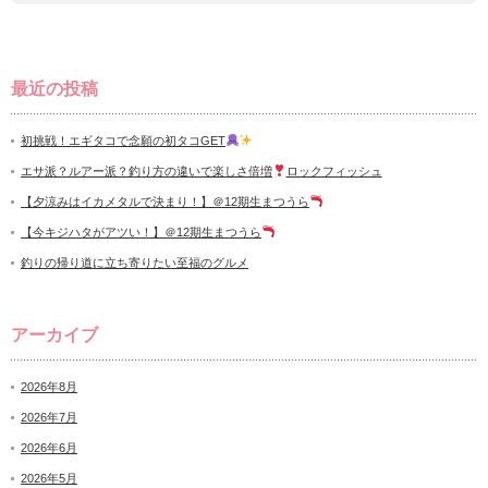
最近の投稿
初挑戦！エギタコで念願の初タコGET
エサ派？ルアー派？釣り方の違いで楽しさ倍増
ロックフィッシュ
【夕涼みはイカメタルで決まり！】＠12期生まつうら
【今キジハタがアツい！】＠12期生まつうら
釣りの帰り道に立ち寄りたい至福のグルメ
アーカイブ
2026年8月
2026年7月
2026年6月
2026年5月