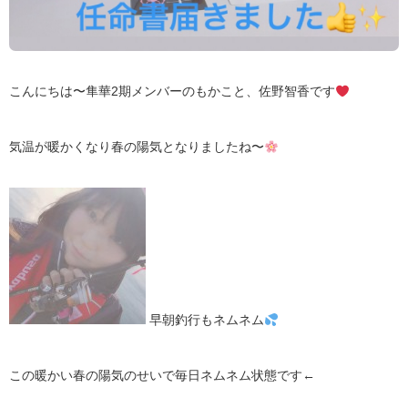
こんにちは〜隼華2期メンバーのもかこと、佐野智香です
気温が暖かくなり春の陽気となりましたね〜
早朝釣行もネムネム
この暖かい春の陽気のせいで毎日ネムネム状態です←