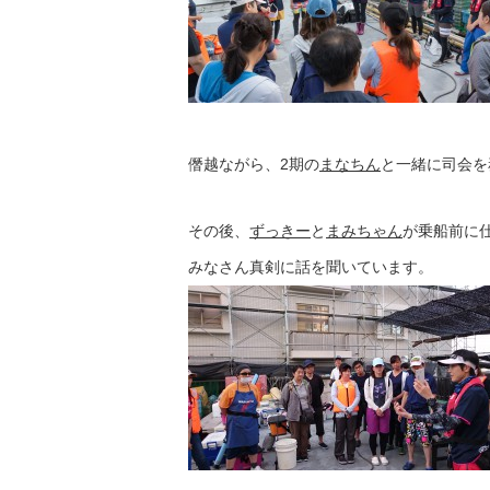
僭越ながら、2期の
まなちん
と一緒に司会を
その後、
ずっきー
と
まみちゃん
が乗船前に
みなさん真剣に話を聞いています。