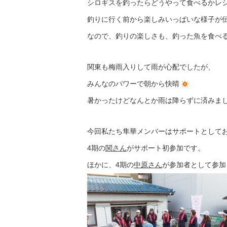
シロギスを釣ったらどうやって食べるかレ
釣りに行く前から楽しみいっぱいな様子が
なので、釣りの楽しさも、釣った魚を食べ
関東も梅雨入りして雨が心配でしたが、
みんなのパワーで朝から快晴
暑かったけどなんとか雨は降らずに済みま
今回私たち隼華メンバーはサポートとして
4期の
関さん
がサポート初参加です。
ほかに、4期の
中原さん
が参加者として参加