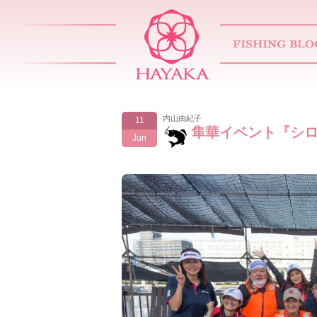
内山由紀子
11
隼華イベント『シロ
Jun