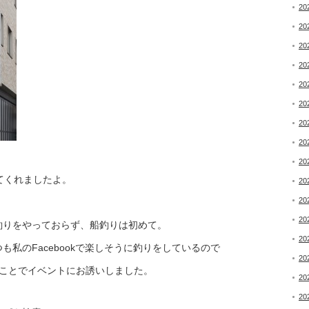
20
20
20
20
20
20
20
20
20
てくれましたよ。
20
20
20
釣りをやっておらず、船釣りは初めて。
20
私のFacebookで楽しそうに釣りをしているので
20
ことでイベントにお誘いしました。
20
20