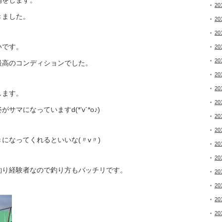
備をします。
20
きました。
20
20
いです。
20
20
最高のコンディションでした。
20
20
します。
20
になっていますd(*’v´*o♪)
20
20
になってくれるといいな(〃v〃)
20
20
釣り経験者なので釣り方もバッチリです。
20
20
20
20