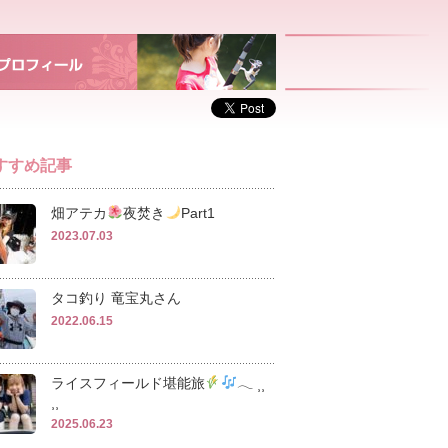
すすめ記事
畑アテカ
夜焚き
Part1
2023.07.03
タコ釣り 竜宝丸さん
2022.06.15
ライスフィールド堪能旅
𓂃 ⸒⸒
⸒⸒
2025.06.23