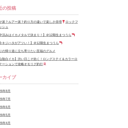
近の投稿
サ派？ルアー派？釣り方の違いで楽しさ倍増
ロックフ
ッシュ
夕涼みはイカメタルで決まり！】＠12期生まつうら
今キジハタがアツい！】＠12期生まつうら
りの帰り道に立ち寄りたい至福のグルメ
山陰白イカ】渋い日こそ効く！ロングステイ＆カラーロ
テーションで攻略オモリグ釣行
ーカイブ
26年8月
26年7月
26年6月
26年5月
26年4月