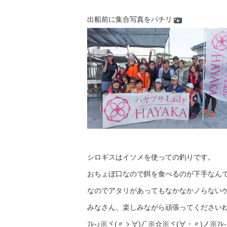
出船前に集合写真をパチリ
シロギスはイソメを使っての釣りです。
おちょぼ口なので餌を食べるのが下手なん
なのでアタリがあってもなかなかノらない
みなさん、楽しみながら頑張ってください
ﾌﾚ-♪※ヾ(〃ゝ∀)ﾉﾞ※☆※ヾ(∀・〃)ノ※ﾌﾚ-