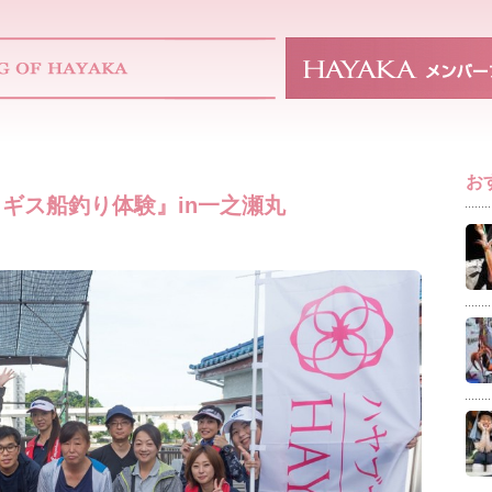
お
ギス船釣り体験』in一之瀬丸