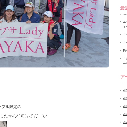
最
エ
ィ
【
【
釣
【
ー
ア
20
20
カップル限定の
20
20
た☆-(ノﾟДﾟ)八(ﾟДﾟ )ノ
20