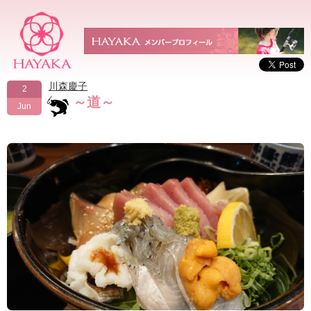
川森慶子
2
～道～
Jun