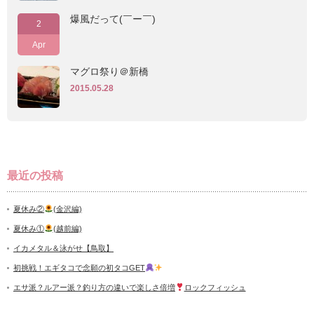
爆風だって(￣ー￣)
2
Apr
マグロ祭り＠新橋
2015.05.28
最近の投稿
夏休み②
(金沢編)
夏休み①
(越前編)
イカメタル＆泳がせ【鳥取】
初挑戦！エギタコで念願の初タコGET
エサ派？ルアー派？釣り方の違いで楽しさ倍増
ロックフィッシュ