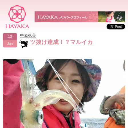
中原弘美
13
ツ抜け達成！？マルイカ
Jun