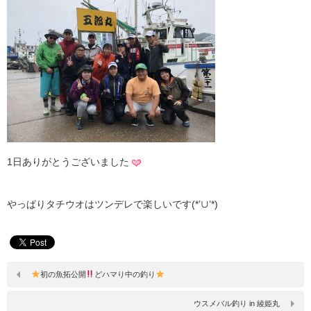
1日ありがとうございました
やっぱりタチウオはツンデレで楽しいです(*’∪’*)
初の魚拓公開
どハマり中の釣り
ウスメバル釣り in 綾姫丸