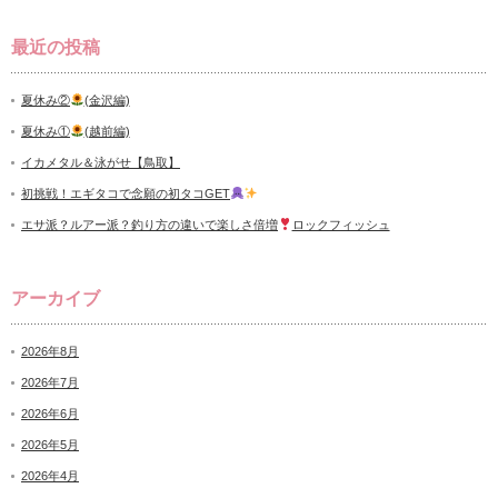
最近の投稿
夏休み②
(金沢編)
夏休み①
(越前編)
イカメタル＆泳がせ【鳥取】
初挑戦！エギタコで念願の初タコGET
エサ派？ルアー派？釣り方の違いで楽しさ倍増
ロックフィッシュ
アーカイブ
2026年8月
2026年7月
2026年6月
2026年5月
2026年4月