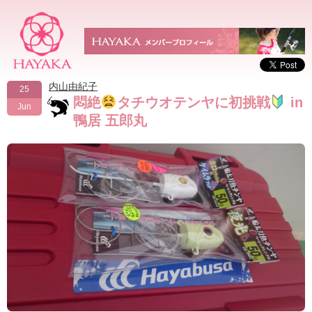
内山由紀子
25
悶絶
タチウオテンヤに初挑戦
in
Jun
鴨居 五郎丸