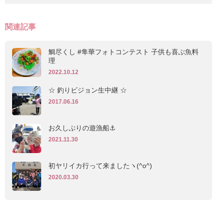
関連記事
鯛尽くし #隼華フォトコンテスト 子供も喜ぶ魚料
理
2022.10.12
☆ 釣りビジョン生中継 ☆
2017.06.16
お久しぶりの遊漁船⚓︎
2021.11.30
初ヤリイカ行って来ましたヽ(^o^)
2020.03.30