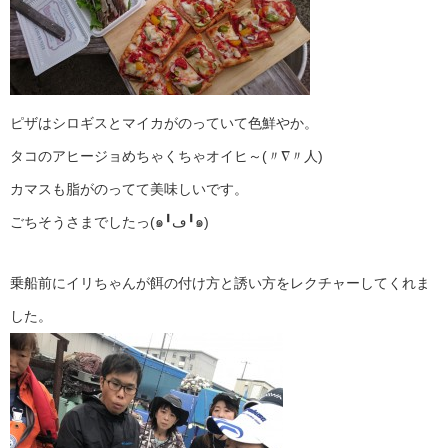
ピザはシロギスとマイカがのっていて色鮮やか。
タコのアヒージョめちゃくちゃオイヒ～(〃∇〃人)
カマスも脂がのってて美味しいです。
ごちそうさまでしたっ(๑╹ڡ╹๑)
乗船前にイリちゃんが餌の付け方と誘い方をレクチャーしてくれま
した。