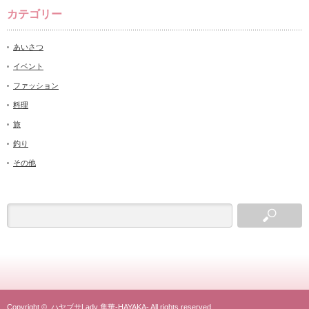
カテゴリー
あいさつ
イベント
ファッション
料理
旅
釣り
その他
Copyright ©
ハヤブサLady 隼華-HAYAKA-
All rights reserved.