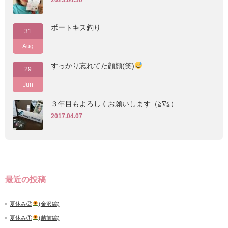
2023.04.30
ボートキス釣り
31
Aug
すっかり忘れてた顔顔(笑)
29
Jun
３年目もよろしくお願いします（≧∇≦）
2017.04.07
最近の投稿
夏休み②
(金沢編)
夏休み①
(越前編)