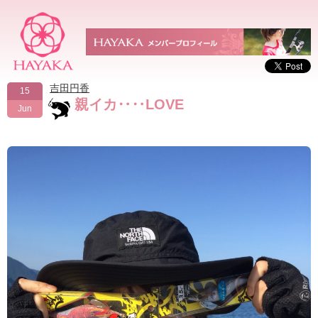
吉田円香
15
親イカ‥‥LOVE
Jun