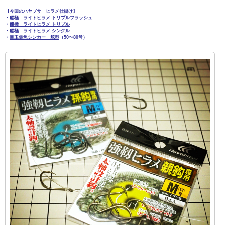
【今回のハヤブサ ヒラメ仕掛け】
・
船極 ライトヒラメ トリプルフラッシュ
・
船極 ライトヒラメ トリプル
・
船極 ライトヒラメ シングル
・
目玉集魚シンカー 舵型
（50〜80号）