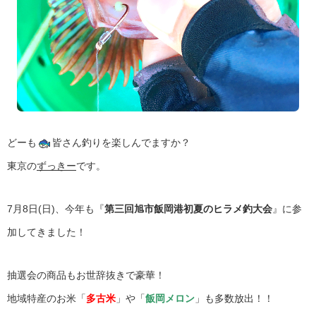
どーも
皆さん釣りを楽しんでますか？
東京の
ずっきー
です。
7月8日(日)、今年も『
第三回旭市飯岡港初夏のヒラメ釣大会
』に参
加してきました！
抽選会の商品もお世辞抜きで豪華！
地域特産のお米「
多古米
」や「
飯岡メロン
」も多数放出！！