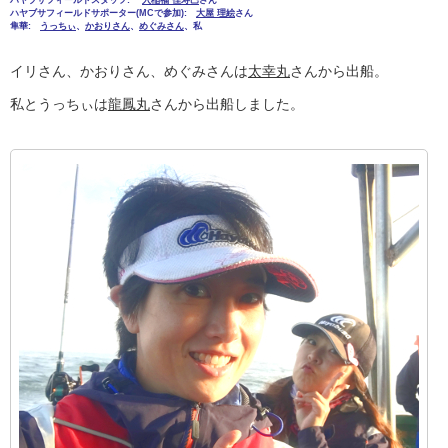
ハヤブサフィールドスタッフ:
入稲福 佳寿巳
さん
ハヤブサフィールドサポーター(MCで参加):
大屋 理絵
さん
隼華:
うっちぃ
、
かおりさん
、
めぐみさん
、私
イリさん、かおりさん、めぐみさんは
太幸丸
さんから出船。
私とうっちぃは
龍鳳丸
さんから出船しました。