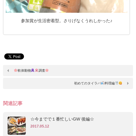
参加賞が生活密着型。さりげなくうれしかった♪
軟体動物
調査
初めてのタイラバ
料理編
関連記事
☆今までで１番忙しいGW 後編☆
2017.05.12