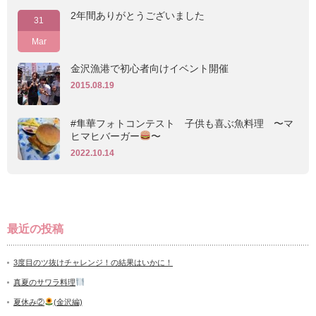
2年間ありがとうございました
31
Mar
金沢漁港で初心者向けイベント開催
2015.08.19
#隼華フォトコンテスト 子供も喜ぶ魚料理 〜マ
ヒマヒバーガー
〜
2022.10.14
最近の投稿
3度目のツ抜けチャレンジ！の結果はいかに！
真夏のサワラ料理
夏休み②
(金沢編)