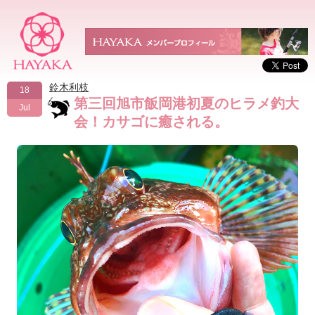
鈴木利枝
18
第三回旭市飯岡港初夏のヒラメ釣大
Jul
会！カサゴに癒される。