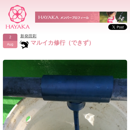
新発田彩
2
マルイカ修行（できず）
Aug