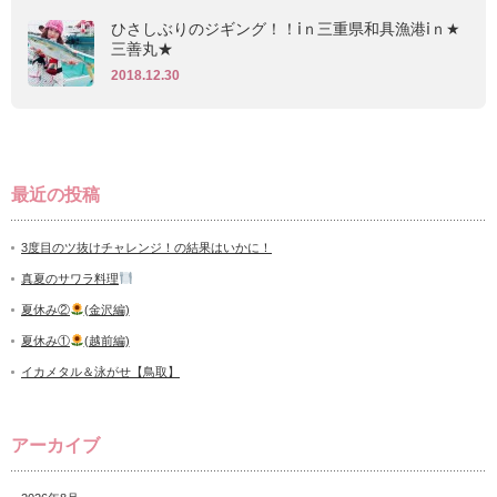
ひさしぶりのジギング！！ⅰｎ三重県和具漁港ⅰｎ★
三善丸★
2018.12.30
最近の投稿
3度目のツ抜けチャレンジ！の結果はいかに！
真夏のサワラ料理
夏休み②
(金沢編)
夏休み①
(越前編)
イカメタル＆泳がせ【鳥取】
アーカイブ