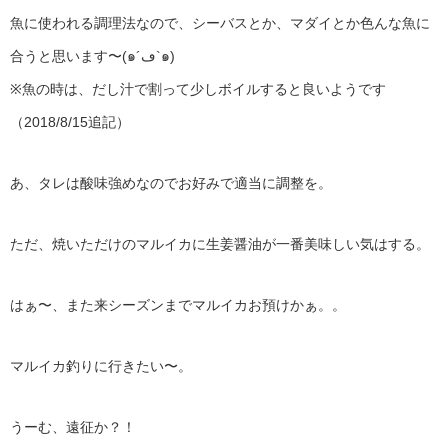
魚に使われる調理法なので、シーバスとか、マダイとか色んな魚に
合うと思います〜(๑´ڡ`๑)
※魚の時は、だし汁で割って少しボイルすると良いようです
（2018/8/15追記）
あ、タレは酸味強めなのでお好みで適当に調整を。
ただ、焼いただけのマルイカに生姜醤油が一番美味しい気はする。
はぁ〜、また来シーズンまでマルイカお預けかぁ。。
マルイカ釣りに行きたい〜。
うーむ、遠征か？！