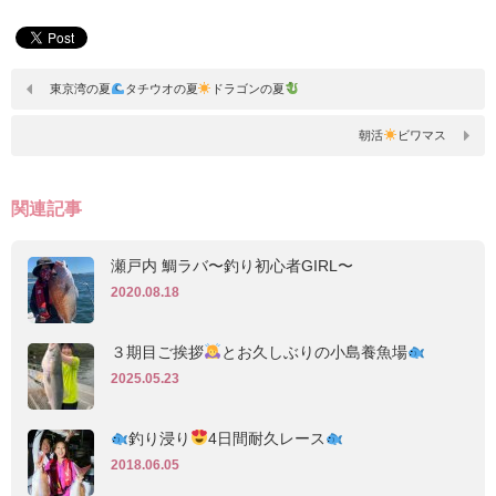
東京湾の夏
タチウオの夏
ドラゴンの夏
朝活
ビワマス
関連記事
瀬戸内 鯛ラバ〜釣り初心者GIRL〜
2020.08.18
３期目ご挨拶
とお久しぶりの小島養魚場
2025.05.23
釣り浸り
4日間耐久レース
2018.06.05