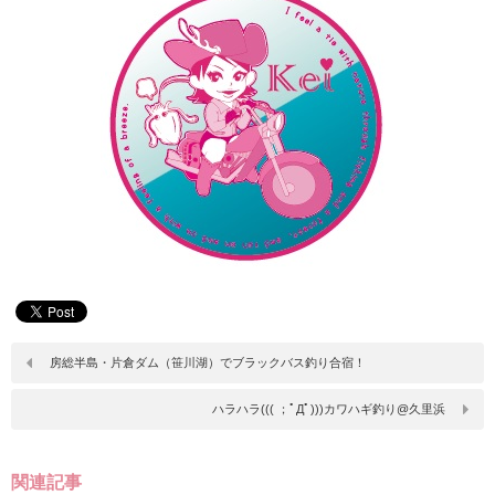
房総半島・片倉ダム（笹川湖）でブラックバス釣り合宿！
ハラハラ((( ；ﾟДﾟ)))カワハギ釣り@久里浜
関連記事