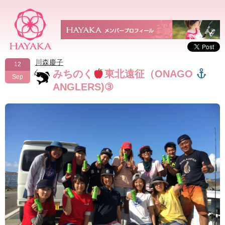
川森慶子
12
みちのく
東北遠征（ONAGO
Sep
ANGLERS)③