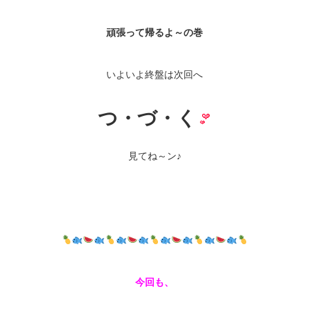
頑張って帰るよ～の巻
いよいよ終盤は次回へ
つ・づ・く
見てね～ン♪
今回も、