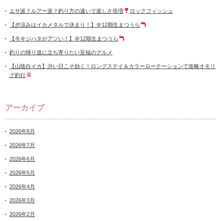
エサ派？ルアー派？釣り方の違いで楽しさ倍増
ロックフィッシュ
【夕涼みはイカメタルで決まり！】＠12期生まつうら
【今キジハタがアツい！】＠12期生まつうら
釣りの帰り道に立ち寄りたい至福のグルメ
【山陰白イカ】渋い日こそ効く！ロングステイ＆カラーローテーションで攻略オモリ
グ釣行
アーカイブ
2026年8月
2026年7月
2026年6月
2026年5月
2026年4月
2026年3月
2026年2月