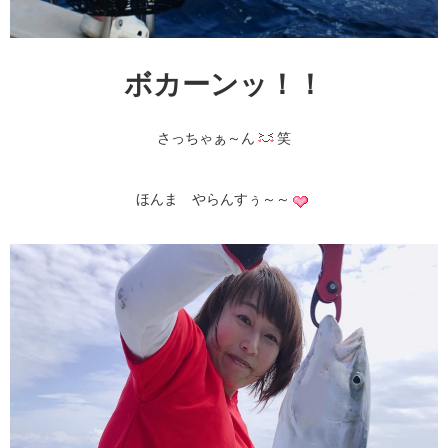
ボカーンッ！！
さっちゃぁ～ん
笑
ほんま やらんすぅ～～