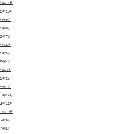
20年11月
20年10月
20年9月
20年8月
20年7月
20年6月
20年5月
20年4月
20年3月
20年2月
20年1月
19年12月
19年11月
19年10月
19年9月
19年8月