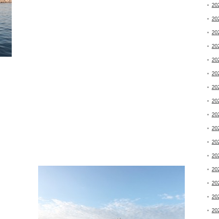
20
20
20
20
20
20
20
20
20
20
20
20
20
20
20
20