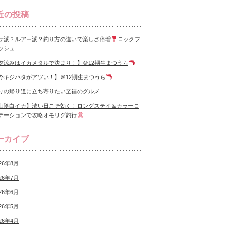
近の投稿
サ派？ルアー派？釣り方の違いで楽しさ倍増
ロックフ
ッシュ
夕涼みはイカメタルで決まり！】＠12期生まつうら
今キジハタがアツい！】＠12期生まつうら
りの帰り道に立ち寄りたい至福のグルメ
山陰白イカ】渋い日こそ効く！ロングステイ＆カラーロ
テーションで攻略オモリグ釣行
ーカイブ
26年8月
26年7月
26年6月
26年5月
26年4月