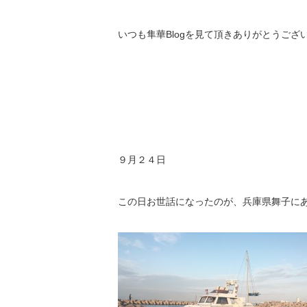
いつも隼華Blogを見て頂きありがとうござ
９月２４日
この日お世話になったのが、兵庫県舞子に