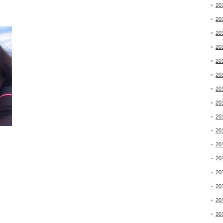
20
20
20
20
20
20
20
20
20
20
20
20
20
20
20
20