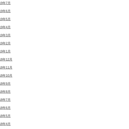
19年7月
19年6月
19年5月
19年4月
19年3月
19年2月
19年1月
18年12月
18年11月
18年10月
18年9月
18年8月
18年7月
18年6月
18年5月
18年4月