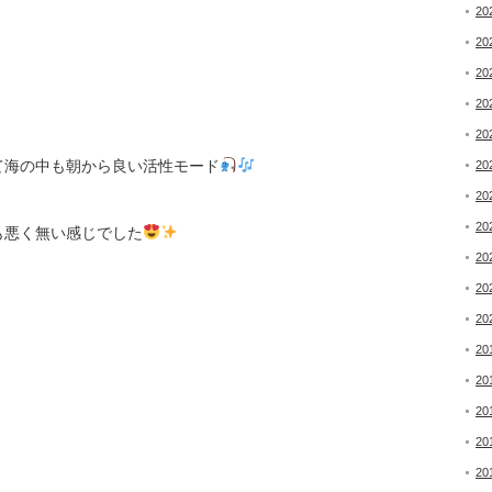
20
20
20
20
20
て海の中も朝から良い活性モード
20
20
20
も悪く無い感じでした
20
20
20
20
20
20
20
20