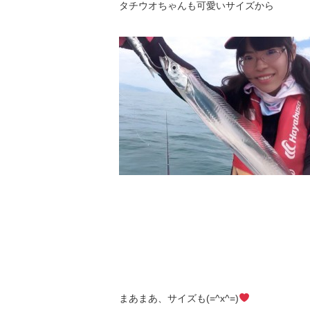
タチウオちゃんも可愛いサイズから
まあまあ、サイズも(=^x^=)