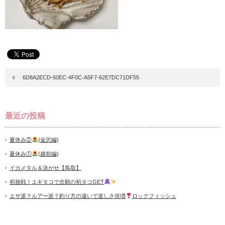
6D8A2ECD-60EC-4F0C-A5F7-62E7DC71DF55
最近の投稿
夏休み②
(金沢編)
夏休み①
(越前編)
イカメタル＆泳がせ【鳥取】
初挑戦！エギタコで念願の初タコGET
エサ派？ルアー派？釣り方の違いで楽しさ倍増
ロックフィッシュ