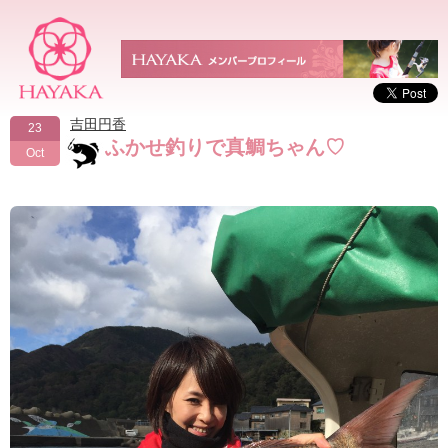
吉田円香
23
ふかせ釣りで真鯛ちゃん♡
Oct