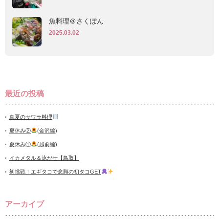
魚料理＠さくぽん
2025.03.02
最近の投稿
真夏のサワラ料理
夏休み②
(金沢編)
夏休み①
(越前編)
イカメタル＆泳がせ【鳥取】
初挑戦！エギタコで念願の初タコGET
アーカイブ