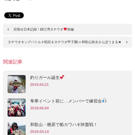
目指せ日本記録！錦江湾タチウオ
前編
タチウオキングバトル４戦目＆タチウオ甲子園ⅰｎ和歌山加太さんぽうまる★
関連記事
釣りガール誕生
2019.04.21
隼華イベント前に…メンバーで練習会
2018.06.04
和歌山・栖原で船カワハギ終盤戦！
2016.04.14