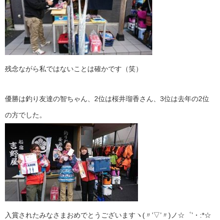
残念ながら私ではないことは確かです（笑）
優勝は釣り友達の智ちゃん、2位は桜井瑠香さん、3位は去年の2位
の方でした。
入賞されたみなさまおめでとうございますヽ(〃’▽’〃)ノ☆゜’・:*☆