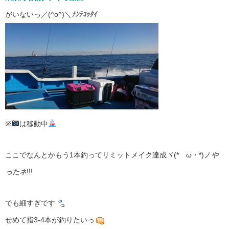
がいないっ／(^o^)＼
ﾅﾝﾃｺｯﾀｲ
※
は移動中
ここでなんとかもう1本釣ってリミットメイク達成ヾ(*ゝω・*)ノ
や
ったネ
!!!
でも細すぎです
せめて指3-4本が釣りたいっ