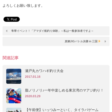
よろしくお願い致します。
隼華イベント！「アマダイ船釣り体験」～私は一般参加者ですよ～
真鯛JIGバトル決勝 in 三国
関連記事
瀬戸丸カワハギ釣り大会
2017.01.16
脂ノリノリ♪一年中楽しめる東京湾のマアジ釣り！
2020.03.29
【午前便】いっつみーといく、タイラバゲーム