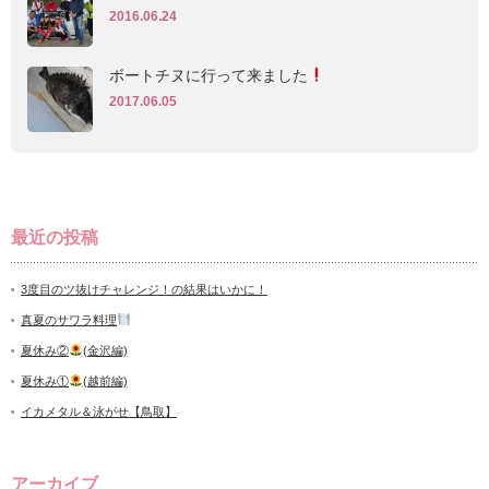
2016.06.24
ボートチヌに行って来ました
2017.06.05
最近の投稿
3度目のツ抜けチャレンジ！の結果はいかに！
真夏のサワラ料理
夏休み②
(金沢編)
夏休み①
(越前編)
イカメタル＆泳がせ【鳥取】
アーカイブ