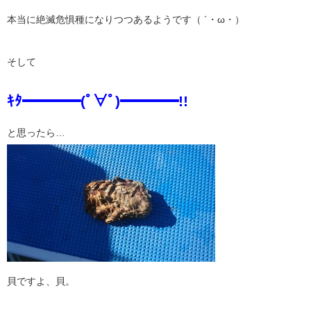
本当に絶滅危惧種になりつつあるようです（ ´・ω・）
そして
ｷﾀ━━━━(ﾟ∀ﾟ)━━━━!!
と思ったら…
貝ですよ、貝。