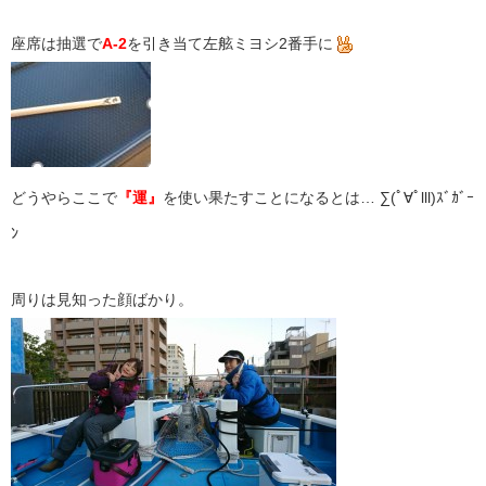
座席は抽選で
A-2
を引き当て左舷ミヨシ2番手に
どうやらここで
『運』
を使い果たすことになるとは… ∑(ﾟ∀ﾟlll)ｽﾞｶﾞｰ
ﾝ
周りは見知った顔ばかり。