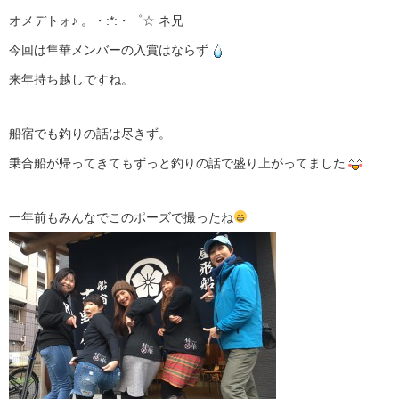
オメデトォ♪ 。・:*:・゜☆ ネ兄
今回は隼華メンバーの入賞はならず
来年持ち越しですね。
船宿でも釣りの話は尽きず。
乗合船が帰ってきてもずっと釣りの話で盛り上がってました
一年前もみんなでこのポーズで撮ったね