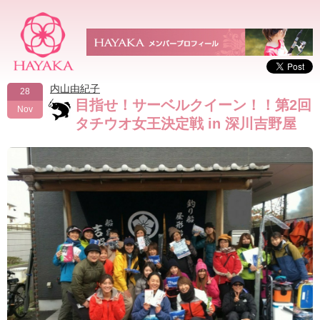
内山由紀子
28
目指せ！サーベルクイーン！！第2回
Nov
タチウオ女王決定戦 in 深川吉野屋