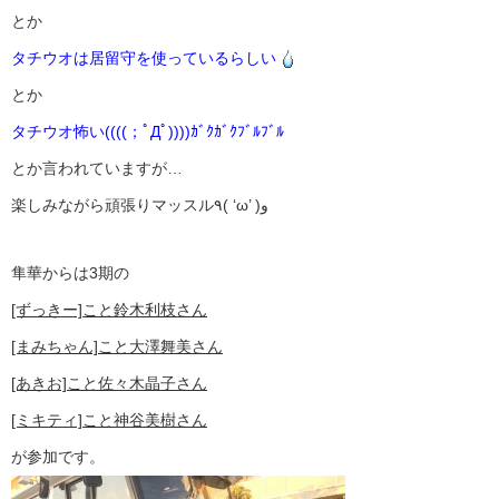
とか
タチウオは居留守を使っているらしい
とか
タチウオ怖い((((；ﾟДﾟ))))ｶﾞｸｶﾞｸﾌﾞﾙﾌﾞﾙ
とか言われていますが…
楽しみながら頑張りマッスル٩( ‘ω’ )و
隼華からは3期の
[ずっきー]こと鈴木利枝さん
[まみちゃん]こと大澤舞美さん
[あきお]こと佐々木晶子さん
[ミキティ]こと神谷美樹さん
が参加です。