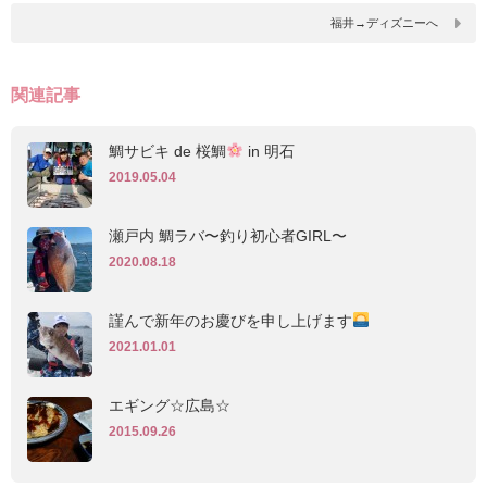
福井→ディズニーへ
関連記事
鯛サビキ de 桜鯛
in 明石
2019.05.04
瀬戸内 鯛ラバ〜釣り初心者GIRL〜
2020.08.18
謹んで新年のお慶びを申し上げます
2021.01.01
エギング☆広島☆
2015.09.26