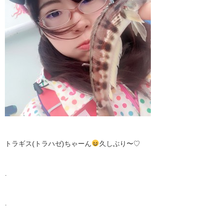
トラギス(トラハゼ)ちゃーん
久しぶり〜♡
.
.