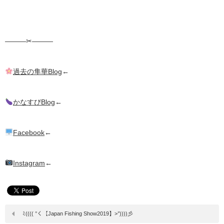
———✂︎———
過去の隼華Blog
←
かなすびBlog
←
Facebook
←
Instagram
←
ﾐ(((( °く【Japan Fishing Show2019】>°))))彡