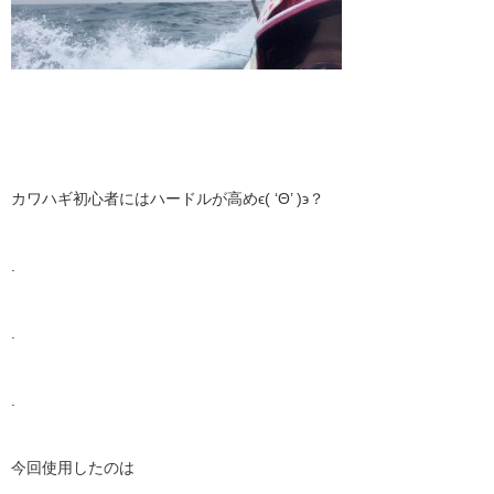
カワハギ初心者にはハードルが高めϵ( ‘Θ’ )϶？
.
.
.
今回使用したのは