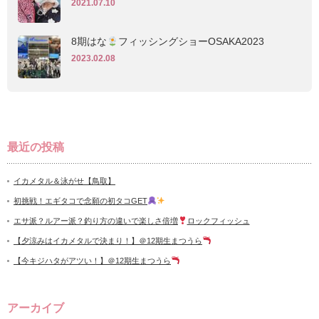
2021.07.10
8期はな
フィッシングショーOSAKA2023
2023.02.08
最近の投稿
イカメタル＆泳がせ【鳥取】
初挑戦！エギタコで念願の初タコGET
エサ派？ルアー派？釣り方の違いで楽しさ倍増
ロックフィッシュ
【夕涼みはイカメタルで決まり！】＠12期生まつうら
【今キジハタがアツい！】＠12期生まつうら
アーカイブ