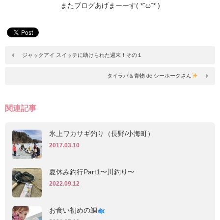
またブログあげまーーす( *ˆωˆ* )
ジャックアイ スイッチに助けられた週末！その１
タイラバ＆青物 de シーホークさん
関連記事
氷上ワカサギ釣り（長野/小海町）
2017.03.10
夏休み釣行Part1〜川釣り〜
2022.09.12
お食い初めの鯛