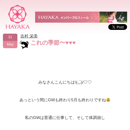
吉村 栄美
31
これの季節〜♥♥♥
May
みなさんこんにちは\(◡̈)/♡♡
あっという間にGWも終わり5月も終わりですね
私のGWは普通に仕事して、そして体調崩し