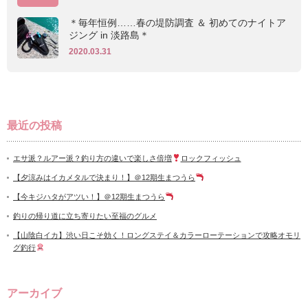
＊毎年恒例……春の堤防調査 ＆ 初めてのナイトア
ジング in 淡路島＊
2020.03.31
最近の投稿
エサ派？ルアー派？釣り方の違いで楽しさ倍増
ロックフィッシュ
【夕涼みはイカメタルで決まり！】＠12期生まつうら
【今キジハタがアツい！】＠12期生まつうら
釣りの帰り道に立ち寄りたい至福のグルメ
【山陰白イカ】渋い日こそ効く！ロングステイ＆カラーローテーションで攻略オモリ
グ釣行
アーカイブ