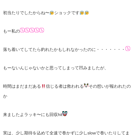
初当たりでしたからね〜
ショックです
もー私の
落ち着いてしてたら釣れたかもしれなかったのに・・・・・・・
もーないんじゃないかと思ってしまって凹みましたが、
時間はまだまだある
信じる者は救われる
その想いが報われたの
か
来ましたよラッキ〜にも回収hit
実は、少し期待を込めて全速で巻かずに少しslowで巻いたりしてま