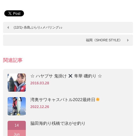
(12/1)-糸島ぶらり♪メバリング♪♪
福岡《SHORE STYLE》
関連記事
☆ ハヤブサ 鬼掛け
隼華 磯釣り ☆
2016.03.28
湾奥サワキャスバトル2022最終日
2022.12.26
脇田海釣り桟橋で泳がせ釣り
14
Jun