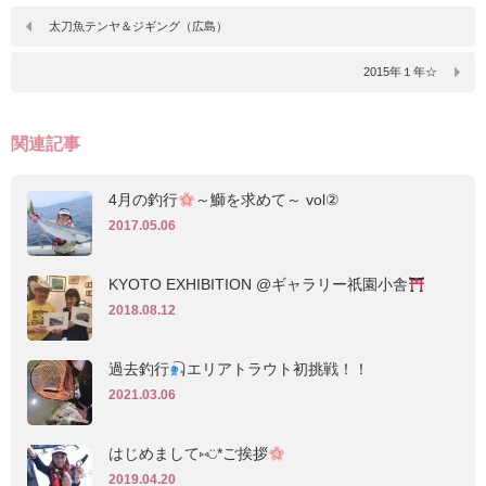
太刀魚テンヤ＆ジギング（広島）
2015年１年☆
関連記事
4月の釣行
～鰤を求めて～ vol②
2017.05.06
KYOTO EXHIBITION @ギャラリー祇園小舎
2018.08.12
過去釣行
エリアトラウト初挑戦！！
2021.03.06
はじめまして⑅◡̈*ご挨拶
2019.04.20