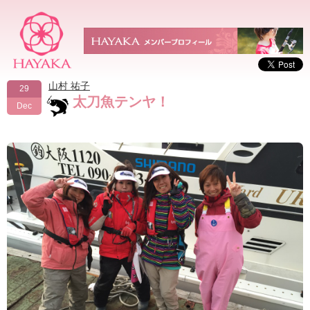
山村 祐子
29
太刀魚テンヤ！
Dec