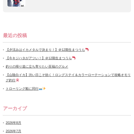
最近の投稿
【夕涼みはイカメタルで決まり！】＠12期生まつうら
【今キジハタがアツい！】＠12期生まつうら
釣りの帰り道に立ち寄りたい至福のグルメ
【山陰白イカ】渋い日こそ効く！ロングステイ＆カラーローテーションで攻略オモリ
グ釣行
トローリング船に同行
アーカイブ
2026年8月
2026年7月