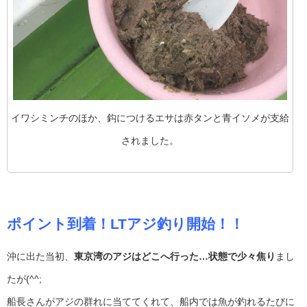
イワシミンチのほか、鈎につけるエサは赤タンと青イソメが支給
されました。
ポイント到着！LTアジ釣り開始！！
沖に出た当初、
東京湾のアジはどこへ行った…状態で少々焦り
まし
たが(^^;
船長さんがアジの群れに当ててくれて、船内では魚が釣れるたびに