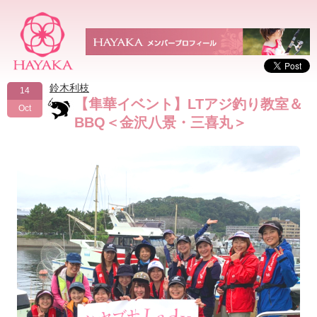
鈴木利枝
14
【隼華イベント】LTアジ釣り教室＆
Oct
BBQ＜金沢八景・三喜丸＞