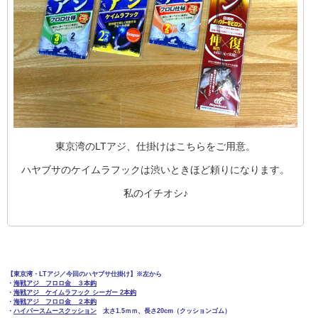
東京湾のLTアジ、仕掛けはこちらをご用意。
ハヤブサのケイムラフックは渋いときほど頼りになります。
私のイチオシ♪
【東京湾・LTアジ／今回のハヤブサ仕掛け】※左から
・
海戦アジ フロロ金 ３本鈎
・
海戦アジ ケイムラフック シーガー 2本鈎
・
海戦アジ フロロ金 ２本鈎
・
ハイパースムースクッション
太さ1.5ｍｍ、長さ20cm（クッションゴム）