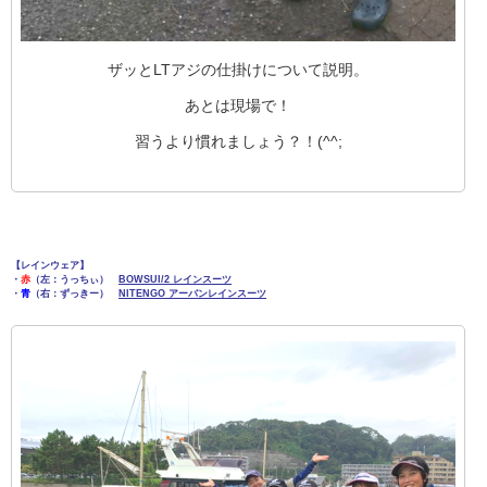
ザッとLTアジの仕掛けについて説明。
あとは現場で！
習うより慣れましょう？！(^^;
【レインウェア】
・
赤
（左：うっちぃ）
BOWSUI/2 レインスーツ
・
青
（右：ずっきー）
NITENGO アーバンレインスーツ