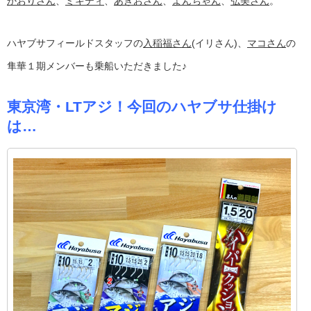
かおりさん
、
ミキティ
、
あきおさん
、
よんちゃん
、
弘美さん
。
ハヤブサフィールドスタッフの
入稲福さん
(イリさん)、
マコさん
の
隼華１期メンバーも乗船いただきました♪
東京湾・LTアジ！今回のハヤブサ仕掛け
は…