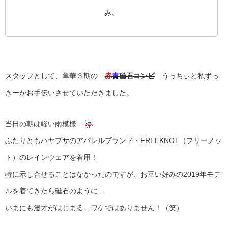
み。
スタッフとして、隼華３期の
赤
青
磁石コンビ
うっちぃ
と私
ずっ
きー
がお手伝いさせていただきました。
当日の朝は軽い雨模様…
ふたりともハヤブサのアパレルブランド・FREEKNOT（フリーノッ
ト）のレインウェアを着用！
特に示し合せることはなかったのですが、お互い好みの2019年モデ
ルを着てきたら磁石のように…
いまにも漫才がはじまる…ワケではありません！（笑）