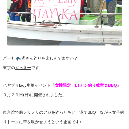
どーも
皆さん釣りを楽しんでますか？
東京の
ずっきー
です。
ハヤブサlady隼華イベント『
女性限定・LTアジ釣り教室＆BBQ
』！
９月２９日(日)に開催されました。
東京湾で脂ノリノリのアジを釣ったあと、港でBBQしながら女子釣
りトークに華を咲かせようという企画です♪