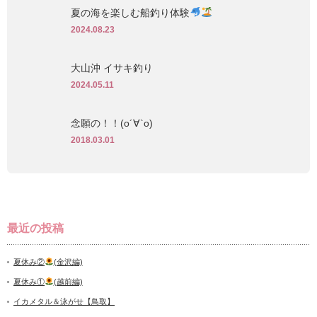
夏の海を楽しむ船釣り体験
2024.08.23
大山沖 イサキ釣り
2024.05.11
念願の！！(о´∀`о)
2018.03.01
最近の投稿
夏休み②
(金沢編)
夏休み①
(越前編)
イカメタル＆泳がせ【鳥取】