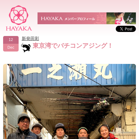
新発田彩
12
東京湾でバチコンアジング！
Dec