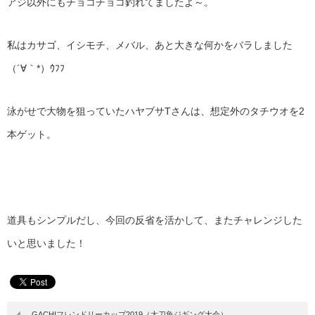
アジ以外にもチョコチョコ釣れてましたよ～。
私はカサゴ、イシモチ、メバル、あと大きな何かをバラしました
（´∀｀*）ｳﾌﾌ
泳がせで大物を狙っていたハヤブサTさんは、想定外のタチウオを2
本ゲット。
道具もシンプルだし、今回の反省を活かして、またチャレンジした
いと思いました！
GACHIフレンドリーカップ2019（太刀魚ジギング大会）