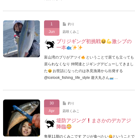
1
釣り
Jun
凪咲くみこ
ブリジギング初挑戦
激シブの
一本
富山湾のブリがアツイ
ということで居ても立っても
居られなくなり 仲間達とジギングデビューしてきまし
た
お世話になったのは氷見漁港から出発する
@icelook_fishing_life_style 遊大丸さん
…
30
釣り
Apr
凪咲くみこ
堤防アジング
まさかのデカアジ
降臨
隼華11期のくみこです アジが食べたい
ということで