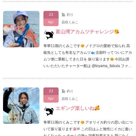
23
釣り
Apr
凪咲くみこ
富山湾アカムツチャレンジ
隼華11期のくみこです
ノドグロの愛称で知られ 高
級魚としても有名なアカムツ
念願叶ってついにアカ
ムツ便に乗船してきた日を 振り返ります
今回お誘
いいただいたチャーター船は @toyama_fabula ファ…
23
釣り
Apr
凪咲くみこ
エギング楽しいね
隼華11期のくみこです
アオリイカ釣りの思い出につ
いて振り返ります
🫶 この日はふと無性にイカに逢い
たくなった
ホームの海へ深夜到着すると 既にたく