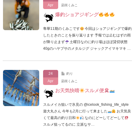
Apr
凪咲くみこ
爆釣ショアジギング
隼華11期のくみこです
今回はショアジギングで爆釣
したときのことを振り返ります 予報では止むはずの雨
が降り止まず
土曜日なのに釣り場はほぼ貸切状態
40gのハヤブサのメタルジグ ジャックアイマキマキ …
24
釣り
Apr
凪咲くみこ
お天気快晴
スルメ便
スルメイカ狙いで氷見の @icelook_fishing_life_style
遊大丸さん 今年も2月に行って来ました
お天気良
くて最高の釣り日和
なのにどーしてどーして
スルメ狙ってるのに 立派なサ…