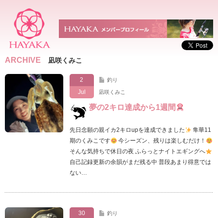
ARCHIVE
凪咲くみこ
2
釣り
Jul
凪咲くみこ
夢の2キロ達成から1週間
先日念願の親イカ2キロupを達成できました
隼華11
期のくみこです
今シーズン、残りは楽しむだけ！
そんな気持ちで休日の夜 ふらっとナイトエギングへ
自己記録更新の余韻がまだ残る中 普段あまり得意では
ない…
30
釣り