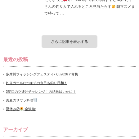
さんの釣り人で入れるところ見当たらず
朝マズメま
で待って …
さらに記事を表示する
最近の投稿
多摩川フィッシングフェスティバル2026 in青梅
釣りガールなつキチの今日も釣り日和！
3度目のツ抜けチャレンジ！の結果はいかに！
真夏のサワラ料理
夏休み②
(金沢編)
アーカイブ