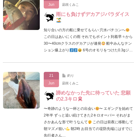
Jun
凪咲くみこ
雨にも負けずデカアジパラダイス
知り合いの方の船に乗せてもらい 穴水バチコンへ
この日はあいにくの雨 それでもポイント到着早々から
30〜40cmクラスのデカアジが連発
船中みんなテン
ション爆上がり
6号のオモリをつけた0.3gジ…
21
釣り
Jun
凪咲くみこ
諦めなかった先に待っていた 悲願
の2.3キロ
〜奇跡のような一杯との出会い
〜 エギングを始めて
2年半 ずっと追い続けてきた2キロオーバー それがま
さかあんな形で叶うなんて
この日は前夜に移動して
朝マズメ狙い
朝2時 お目当ての堤防先端にはすでに
先行者さん…