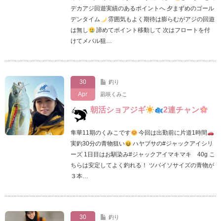
デカアジ回遊実績のあるポイントへ 夕まずめのゴール
デンタイム
雰囲気もよく期待は膨らむがアジの回遊
は無し
諦めてポイント移動して 次はフロートを付
けてメバル狙…
30
釣り
Apr
凪咲くみこ
朝活ショアジギ
2連チャン
隼華11期のくみこです
今回は出勤前に片道1時間
実釣30分の青物狙い
ハヤブサの#ジャックアイシリ
ーズ 1日目はお馴染み#ジャックアイマキマキ 40g こ
ちらは安定してよく釣れる！ ツバイソサイズの青物が
３本…
30
釣り