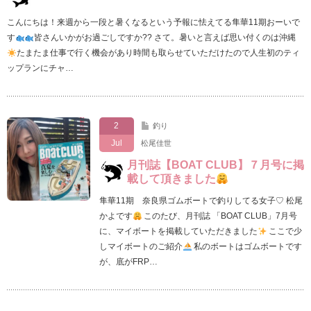
こんにちは！来週から一段と暑くなるという予報に怯えてる隼華11期おーいで
す
皆さんいかがお過ごしですか?? さて。暑いと言えば思い付くのは沖縄
たまたま仕事で行く機会があり時間も取らせていただけたので人生初のティ
ップランにチャ…
2
釣り
Jul
松尾佳世
月刊誌【BOAT CLUB】７月号に掲
載して頂きました
隼華11期 奈良県ゴムボートで釣りしてる女子♡ 松尾
かよです
このたび、月刊誌 「BOAT CLUB」7月号
に、マイボートを掲載していただきました
ここで少
しマイボートのご紹介
私のボートはゴムボートです
が、底がFRP…