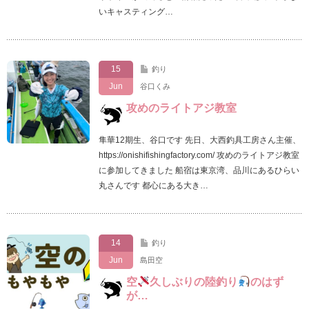
いキャスティング…
15
釣り
Jun
谷口くみ
攻めのライトアジ教室
隼華12期生、谷口です 先日、大西釣具工房さん主催、
https://onishifishingfactory.com/ 攻めのライトアジ教室
に参加してきました 船宿は東京湾、品川にあるひらい
丸さんです 都心にある大き…
14
釣り
Jun
島田空
空
久しぶりの陸釣り
のはず
が…