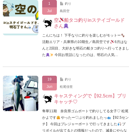
1
釣り
Jul
島田空
空
船タコ釣りinステイゴールド
さん
こんにちは！ 下手なりに釣りを楽しむがモットー
活動エリア・兵庫県の10期生／島田空です
6月はな
んと2回目、大好きな明石の船タコ釣りへ行ってきまし
た
今回お世話になったのは、明石の人気…
19
釣り
Jun
松尾佳世
キャスティングで【92.5cm】ブリ
キャッチ♡
隼華11期 奈良県ゴムボートで釣りしてる女子♡ 松尾
かよです
やったー♡ぶり釣れましたっ
【92.5セン
チ】 今回はプレジャーボートで行ってきました
ブ
リボイルが出てるとの情報だったので、滅多にやらな