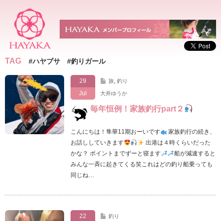
TAG
#ハヤブサ #釣りガール
29
旅
,
釣り
Jul
大井ゆうか
毎年恒例！家族釣行part２
こんにちは！隼華11期おーいです
家族釣行の続き、
お話ししていきます
出港は４時くらいだった
かな？ ポイントまでずーと寝ます
船が減速すると
みんな一斉に起きてくる笑これはどの釣り船乗っても
同じね…
22
釣り