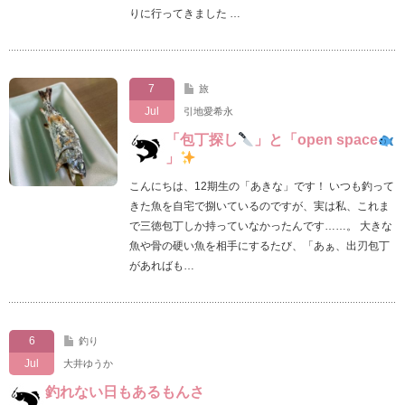
りに行ってきました …
7
旅
Jul
引地愛希永
「包丁探し
」と「open space
」
こんにちは、12期生の「あきな」です！ いつも釣って
きた魚を自宅で捌いているのですが、実は私、これま
で三徳包丁しか持っていなかったんです……。 大きな
魚や骨の硬い魚を相手にするたび、「あぁ、出刃包丁
があればも…
6
釣り
Jul
大井ゆうか
釣れない日もあるもんさ