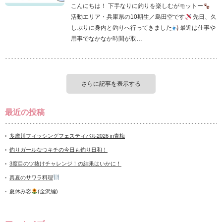
こんにちは！ 下手なりに釣りを楽しむがモットー
活動エリア・兵庫県の10期生／島田空です
先日、久
しぶりに身内と釣りへ行ってきました
最近は仕事や
用事でなかなか時間が取…
さらに記事を表示する
最近の投稿
多摩川フィッシングフェスティバル2026 in青梅
釣りガールなつキチの今日も釣り日和！
3度目のツ抜けチャレンジ！の結果はいかに！
真夏のサワラ料理
夏休み②
(金沢編)