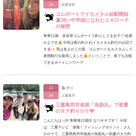
Jul
松尾佳世
ゴムボートでイカメタル始動開始
渋い中竿頭になれたエギローテ
の秘密
隼華11期 奈良県ゴムボートで釣りしてる女子♡ 松尾
かよです
今回は夜の釣り
イカメタル釣行のお話で
す
実は友人がこの度、ゴムボートをカスタムして
夜間航行を取得しました
ということで、夜でも出航
できるボートにパワーア…
12
釣り
Jul
上森菜月
三重鳥羽市相差「魚勘丸」で初夏
のタテ釣りロケ🩵
こんにちはっ🩵 隼華第11期生 なつキチです！ 今回
は、三重テレビ「速報！フィッシングポイント」さん
のロケで、三重県鳥羽市相差の魚勘丸へ初夏のタテ釣