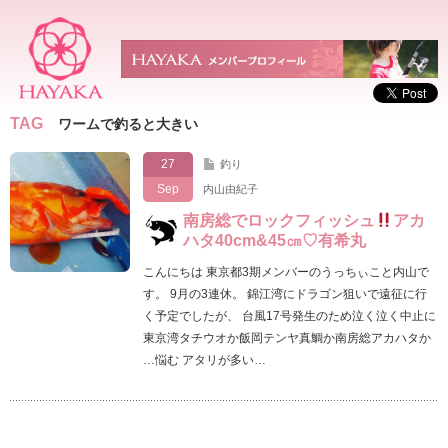
TAG
ワームで釣ると大きい
27
釣り
Sep
内山由紀子
南房総でロックフィッシュ
アカ
ハタ40cm&45㎝♡有希丸
こんにちは 東京都3期メンバーのうっちぃこと内山で
す。 9月の3連休。 錦江湾にドラゴン狙いで遠征に行
く予定でしたが、 台風17号発生のため泣く泣く中止に
東京湾タチウオか飯岡テンヤ真鯛か南房総アカハタか
…悩む アタリが多い…