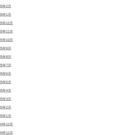
26年2月
26年1月
25年12月
25年11月
25年10月
25年9月
25年8月
25年7月
25年6月
25年5月
25年4月
25年3月
25年2月
25年1月
24年12月
24年11月