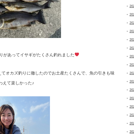
20
20
20
20
20
20
りがあってイサギがたくさん釣れました
20
20
えてオカズ釣りに徹したのでお土産たくさんで、魚の引きも味
20
20
わえて楽しかった♪
20
20
20
20
20
20