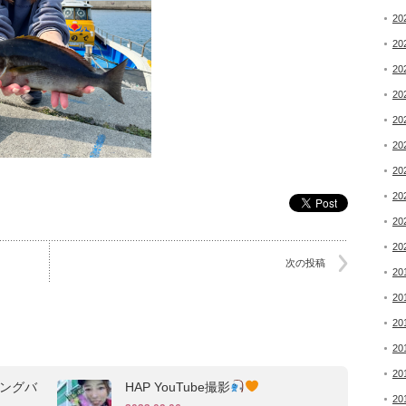
20
20
20
20
20
20
20
20
20
20
次の投稿
20
20
20
20
20
ハミングバ
HAP YouTube撮影
20