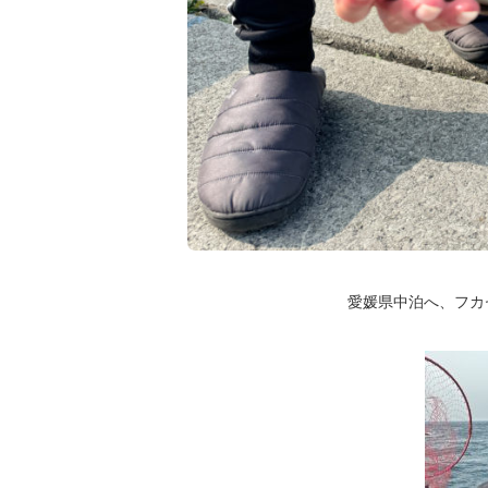
愛媛県中泊へ、フカ