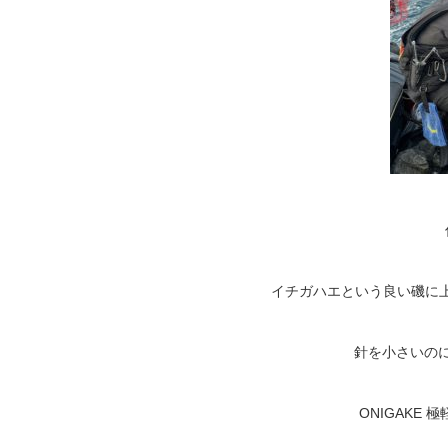
イチガハエという良い磯に
針を小さいの
ONIGAKE