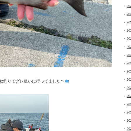
20
20
20
20
20
20
20
20
20
20
セ釣りでグレ狙いに行ってました〜
20
20
20
20
20
20