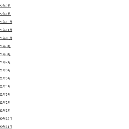
22年2月
22年1月
21年12月
21年11月
21年10月
21年9月
21年8月
21年7月
21年6月
21年5月
21年4月
21年3月
21年2月
21年1月
20年12月
20年11月