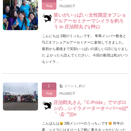
Aug
内山由紀子
笑いがいっぱい♪女性限定オフショ
アルアーセミナーでシイラを釣ろ
う in 庄治郎丸 (*≧艸≦)
こんにちは 3期のうっちぃです。 隼華メンバー数名と
TLCオフショアルアーセミナーに参加してきました。
最初から最後まで笑顔いっぱいの楽しい1日になりまし
た よかったら読んでください。 今回の船宿は私がいつ
もシイラ…
2
イベント
,
釣り
Aug
内山由紀子
庄治郎丸さん「C-Pride」でマボロ
シの…シイラメーターオーバーo(((*
｀･Д･´*)))o
こんばんは
3期メンバーのうっちぃです
昨年の
夏、シイラにはまり一人で船に乗るキッカケになった