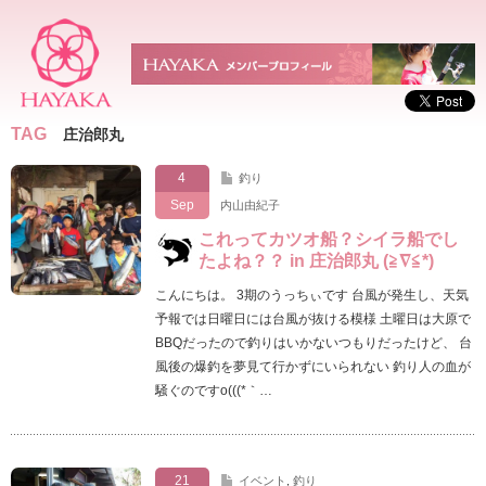
TAG
庄治郎丸
4
釣り
Sep
内山由紀子
これってカツオ船？シイラ船でし
たよね？？ in 庄治郎丸 (≧∇≦*)
こんにちは。 3期のうっちぃです 台風が発生し、天気
予報では日曜日には台風が抜ける模様 土曜日は大原で
BBQだったので釣りはいかないつもりだったけど、 台
風後の爆釣を夢見て行かずにいられない 釣り人の血が
騒ぐのですo(((*｀…
21
イベント
,
釣り