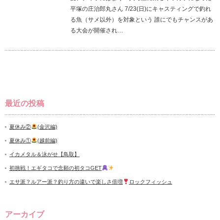
平塚の庄治郎丸さん 7/23(日)にキャスティングで釣れ
る魚（サメ以外）を対象という 誰にでもチャンスがあ
る大会が開催され…
最近の投稿
夏休み②
(金沢編)
夏休み①
(越前編)
イカメタル＆泳がせ【鳥取】
初挑戦！エギタコで念願の初タコGET
エサ派？ルアー派？釣り方の違いで楽しさ倍増
ロックフィッシュ
アーカイブ