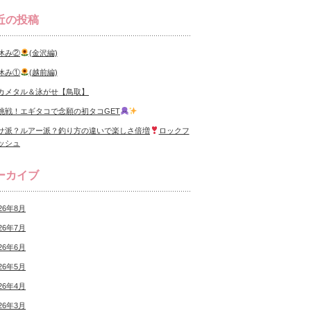
近の投稿
休み②
(金沢編)
休み①
(越前編)
カメタル＆泳がせ【鳥取】
挑戦！エギタコで念願の初タコGET
サ派？ルアー派？釣り方の違いで楽しさ倍増
ロックフ
ッシュ
ーカイブ
26年8月
26年7月
26年6月
26年5月
26年4月
26年3月