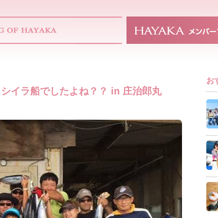
お
シイラ船でしたよね？？ in 庄治郎丸