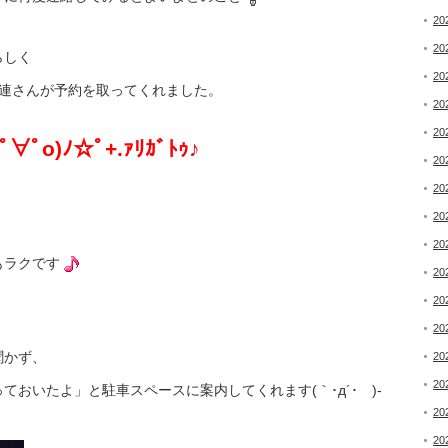
20
20
らしく
20
常連さんが予約を取ってくれました。
20
20
o)ﾉ☆ﾟ+.ｧﾘｶﾞﾄｩ♪
20
20
20
20
もラクです
20
20
20
聞かず、
20
20
おいたよ」と駐車スペースに案内してくれます(｀･д´･ゞ)-
20
20