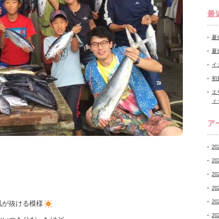
最
夏
夏
イ
初
エ
ィ
ア
20
20
20
20
20
風が抜ける模様
20