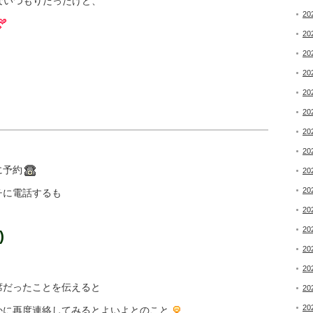
ないつもりだったけど、
20
20
20
20
20
20
20
20
に予約
20
20
チに電話するも
20
20
)
20
20
席だったことを伝えると
20
20
かに再度連絡してみるとよいよとのこと