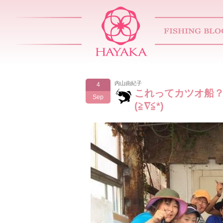
内山由紀子
4
これってカツオ船？
Sep
(≧∇≦*)