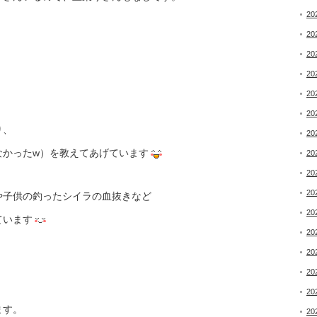
20
20
20
20
20
20
り、
20
なかったw）を教えてあげています
20
20
20
や子供の釣ったシイラの血抜きなど
20
ています
20
20
20
20
ます。
20