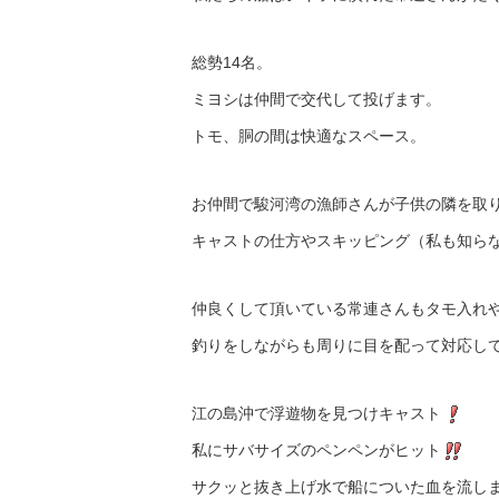
総勢14名。
ミヨシは仲間で交代して投げます。
トモ、胴の間は快適なスペース。
お仲間で駿河湾の漁師さんが子供の隣を取
キャストの仕方やスキッピング（私も知ら
仲良くして頂いている常連さんもタモ入れ
釣りをしながらも周りに目を配って対応し
江の島沖で浮遊物を見つけキャスト
私にサバサイズのペンペンがヒット
サクッと抜き上げ水で船についた血を流し