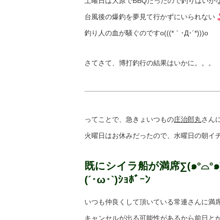
土曜日は大原でBBQだったので釣りはいか
台風後の爆釣を夢見て行かずにいられない
釣り人の血が騒ぐのですo(((*｀･Д･´*)))o
さてさて、博打釣行の結果はいかに。。。
ってことで、急きょいつもの
庄治郎丸
さん
火曜日はお休みだったので、水曜日の朝イ
既にシイラ船が満席∑(๑°⌓°๑
(´･ω･`)ｼｮﾎﾞｰﾝ
いつも仲良くして頂いている常連さんに満
キャンセルが出る可能性があるから前日と