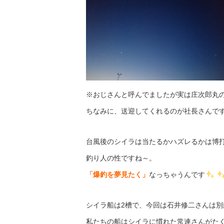
※おじさんと呼んでましたが実は庄次郎丸の専務
ちなみに、送迎してくれるのが社長さんで
台風後のシイラは当たるかハズレるかは博
釣り人の性ですね～。
「爆釣を夢見たく」
なっちゃうんです
シイラ船は2槽で、今回は石井修二さんは別
私たちの船はシイラに慣れた常連さんがた