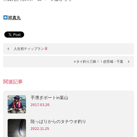
祥真丸
人生初ティップラン
⚪︎タイ釣り三昧！！@茨城・千葉
関連記事
手漕ぎボートin葉山
2017.03.26
陸っぱりからのタチウオ釣り
2022.11.25