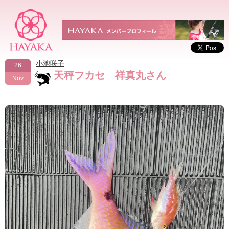
小池咲子
26
天秤フカセ 祥真丸さん
Nov