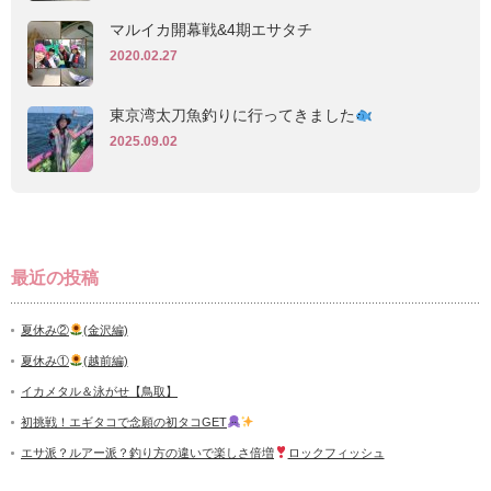
マルイカ開幕戦&4期エサタチ
2020.02.27
東京湾太刀魚釣りに行ってきました
2025.09.02
最近の投稿
夏休み②
(金沢編)
夏休み①
(越前編)
イカメタル＆泳がせ【鳥取】
初挑戦！エギタコで念願の初タコGET
エサ派？ルアー派？釣り方の違いで楽しさ倍増
ロックフィッシュ