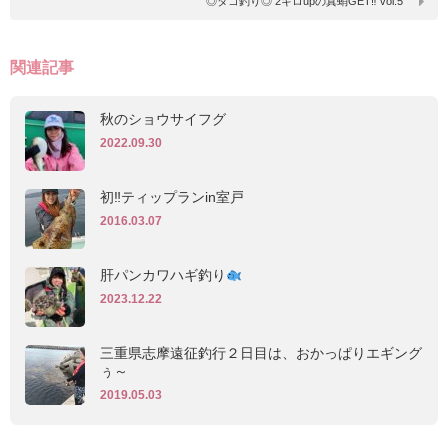
◎タコ釣り◎ 2キロupの真蛸GET‼︎ vol.5
関連記事
秋のショウサイフグ
2022.09.30
初‼︎ティップランin室戸
2016.03.07
肝パンカワハギ釣り
2023.12.22
三重県志摩遠征釣行２日目は、おかっぱりエギング
ぅ～
2019.05.03