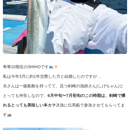
隼華10期生のSHIHOです
私は今年3月に約1年交際した方と結婚したのですが…
夫さんは一級船舶を持ってて、且つ剣崎の漁師さん(しげちゃん)と
とっても仲良しなので、
6月中旬〜7月初旬のこの時期は、剣崎で獲
れるとっても美味しい本カマス
漁に伝馬船で参加させてもらってま
す