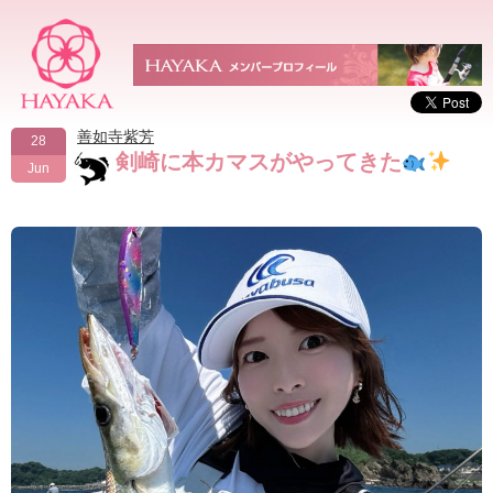
善如寺紫芳
28
剣崎に本カマスがやってきた
Jun