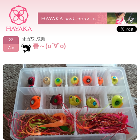
オガワ 成美
22
春～(о´∀`о)
Apr