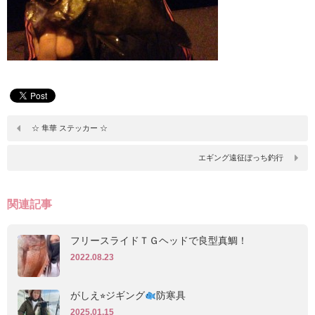
☆ 隼華 ステッカー ☆
エギング遠征ぼっち釣行
関連記事
フリースライドＴＧヘッドで良型真鯛！
2022.08.23
がしえ⭐︎ジギング
防寒具
2025.01.15