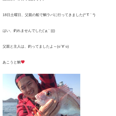
18日土曜日、父親の船で鯛ラバに行ってきました(*´∇｀*)
はい、釣れませんでした(´д｀|||)
父親と主人は、釣ってましたよ～(о´∀`о)
あこうと鯛