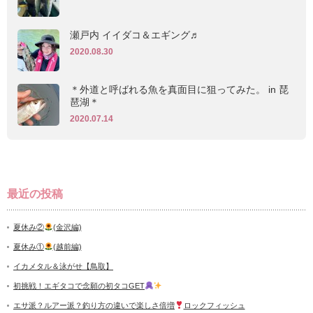
瀬戸内 イイダコ＆エギング♬︎
2020.08.30
＊外道と呼ばれる魚を真面目に狙ってみた。 in 琵
琶湖＊
2020.07.14
最近の投稿
夏休み②
(金沢編)
夏休み①
(越前編)
イカメタル＆泳がせ【鳥取】
初挑戦！エギタコで念願の初タコGET
エサ派？ルアー派？釣り方の違いで楽しさ倍増
ロックフィッシュ