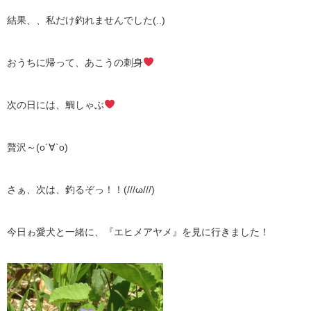
結果、、私だけ釣れませんでした(..)
おうちに帰って、あこうの刺身
次の日には、鯛しゃぶ
贅沢～(о´∀`о)
さぁ、次は、釣るぞっ！！(///ω///)
今日ゎ愛犬と一緒に、『エヒメアヤメ』を見に行きました！