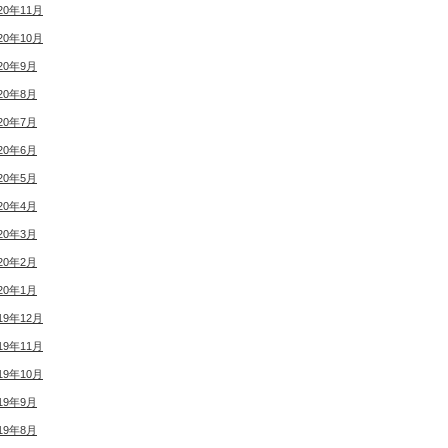
20年11月
20年10月
20年9月
20年8月
20年7月
20年6月
20年5月
20年4月
20年3月
20年2月
20年1月
19年12月
19年11月
19年10月
19年9月
19年8月