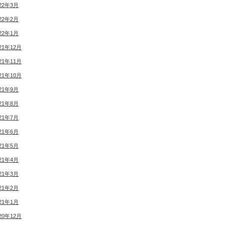
22年3月
22年2月
22年1月
21年12月
21年11月
21年10月
21年9月
21年8月
21年7月
21年6月
21年5月
21年4月
21年3月
21年2月
21年1月
20年12月