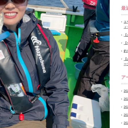
最
エ
ィ
【
【
釣
【
ー
ア
20
20
20
20
20