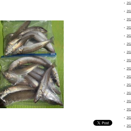
20
20
20
20
20
20
20
20
20
20
20
20
20
20
20
20