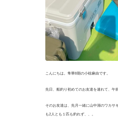
こんにちは。隼華8期の小椋麻由です。
先日、船釣り初めてのお友達を連れて、午
そのお友達は、先月一緒に山中湖のワカサ
も2人とも１匹も釣れず、、。