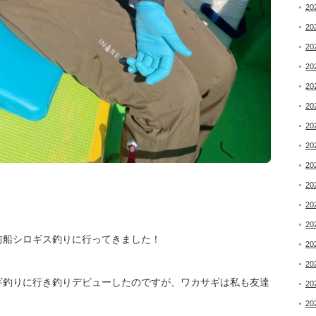
20
20
20
20
20
20
20
20
20
20
20
20
前船シロギス釣りに行ってきました！
20
20
ギ釣りに行き釣りデビューしたのですが、ワカサギは私も友達
20
20