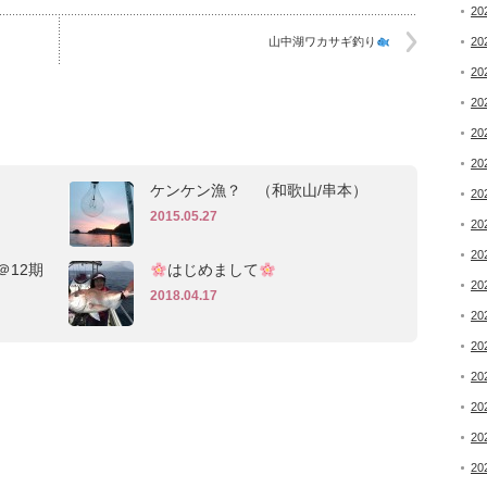
20
20
山中湖ワカサギ釣り
20
20
20
20
ケンケン漁？ （和歌山/串本）
20
2015.05.27
20
20
＠12期
はじめまして
20
2018.04.17
20
20
20
20
20
20