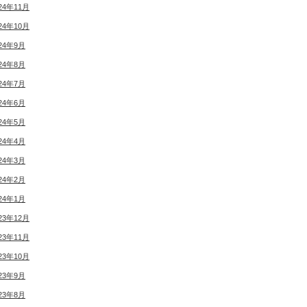
24年11月
24年10月
24年9月
24年8月
24年7月
24年6月
24年5月
24年4月
24年3月
24年2月
24年1月
23年12月
23年11月
23年10月
23年9月
23年8月