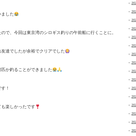
20
20
いました
20
20
たので、今回は東京湾のシロギス釣りの午前船に行くことに。
20
20
お友達でしたが余裕でクリアでした
20
20
何匹か釣ることができました
20
20
です！
20
20
20
ても楽しかったです
20
20
20