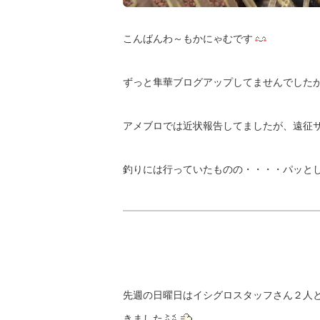
こんばんわ～もかにゃむです
ずっと隼華ブログアップしてませんでした
アメブロでは近状報告してましたが、遠征
釣りには行っていたものの・・・・パッと
先週の日曜日はイシグロスタッフさん２人
きました