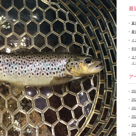
最
夏
夏
イ
初
エ
ィ
ア
20
20
20
20
20
20