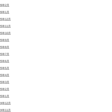
26年2月
26年1月
25年12月
25年11月
25年10月
25年9月
25年8月
25年7月
25年6月
25年5月
25年4月
25年3月
25年2月
25年1月
24年12月
24年11月