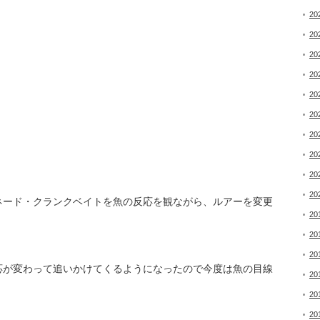
20
20
20
20
20
20
20
20
20
20
ネード・クランクベイトを魚の反応を観ながら、ルアーを変更
20
20
20
応が変わって追いかけてくるようになったので今度は魚の目線
20
20
20