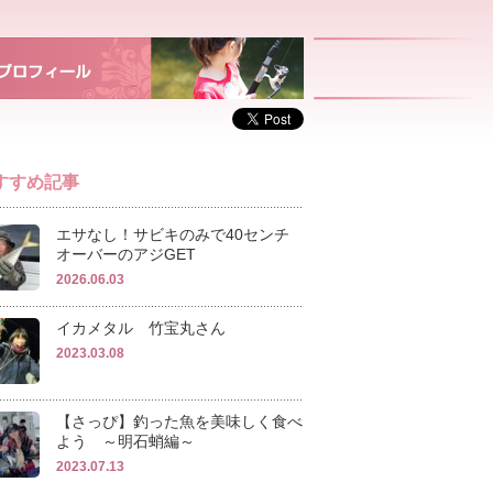
すすめ記事
エサなし！サビキのみで40センチ
オーバーのアジGET
2026.06.03
イカメタル 竹宝丸さん
2023.03.08
【さっぴ】釣った魚を美味しく食べ
よう ～明石蛸編～
2023.07.13