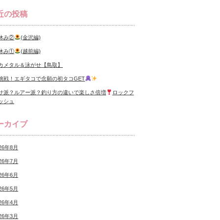
近の投稿
休み②
(金沢編)
休み①
(越前編)
カメタル＆泳がせ【鳥取】
挑戦！エギタコで念願の初タコGET
サ派？ルアー派？釣り方の違いで楽しさ倍増
ロックフ
ッシュ
ーカイブ
26年8月
26年7月
26年6月
26年5月
26年4月
26年3月