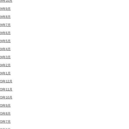
24年10月
24年9月
24年8月
24年7月
24年6月
24年5月
24年4月
24年3月
24年2月
24年1月
23年12月
23年11月
23年10月
23年9月
23年8月
23年7月