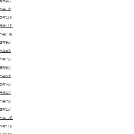
26年2月
26年1月
25年12月
25年11月
25年10月
25年9月
25年8月
25年7月
25年6月
25年5月
25年4月
25年3月
25年2月
25年1月
24年12月
24年11月