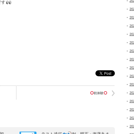
20
です
20
20
20
20
20
20
20
20
20
20
20
初体験
20
20
20
20