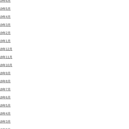
19年6月
19年5月
19年4月
19年3月
19年2月
19年1月
18年12月
18年11月
18年10月
18年9月
18年8月
18年7月
18年6月
18年5月
18年4月
18年3月