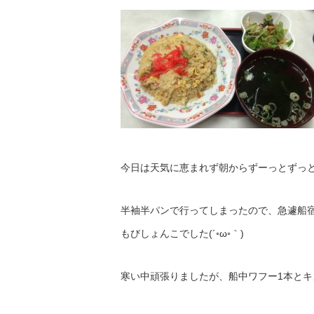
今日は天気に恵まれず朝からずーっとずっ
半袖半パンで行ってしまったので、急遽船
もびしょんこでした(´◦ω◦｀)
寒い中頑張りましたが、船中ワフー1本とキ