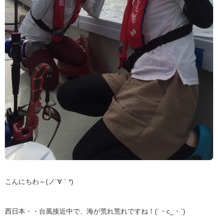
こんにちわ～(ノ´∀｀*)
西日本・・台風接近中で、海が荒れ荒れですね！(´・c_・`)