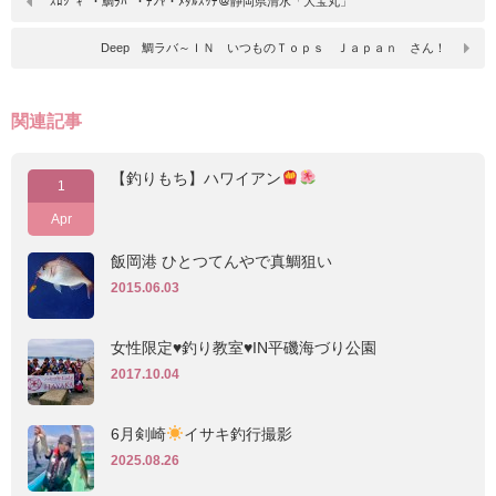
ｽﾛｼﾞｷﾞ・鯛ﾗﾊﾞ・ﾃﾝﾔ・ﾒﾀﾙｽｯﾃ＠静岡県清水「大宝丸」
Deep 鯛ラバ～ＩＮ いつものＴｏｐｓ Ｊａｐａｎ さん！
関連記事
【釣りもち】ハワイアン
1
Apr
飯岡港 ひとつてんやで真鯛狙い
2015.06.03
女性限定♥釣り教室♥IN平磯海づり公園
2017.10.04
6月剣崎
イサキ釣行撮影
2025.08.26