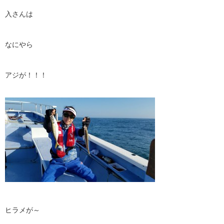
入さんは
なにやら
アジが！！！
ヒラメが～