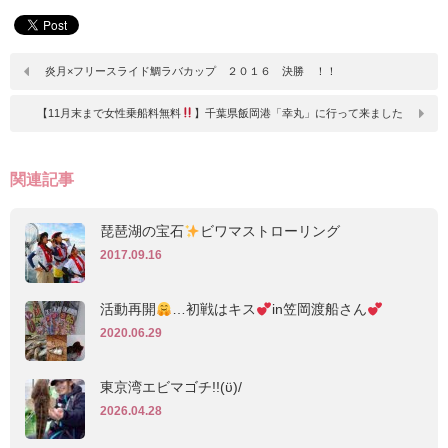
炎月×フリースライド鯛ラバカップ ２０１６ 決勝 ！！
【11月末まで女性乗船料無料
】千葉県飯岡港「幸丸」に行って来ました
関連記事
琵琶湖の宝石
ビワマストローリング
2017.09.16
活動再開
…初戦はキス
in笠岡渡船さん
2020.06.29
東京湾エビマゴチ!!(ϋ)/
2026.04.28