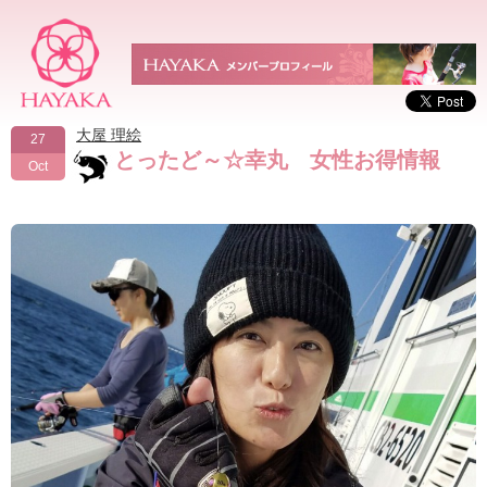
大屋 理絵
27
とったど～☆幸丸 女性お得情報
Oct