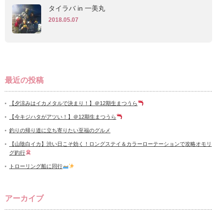
タイラバ in 一美丸
2018.05.07
最近の投稿
【夕涼みはイカメタルで決まり！】＠12期生まつうら
【今キジハタがアツい！】＠12期生まつうら
釣りの帰り道に立ち寄りたい至福のグルメ
【山陰白イカ】渋い日こそ効く！ロングステイ＆カラーローテーションで攻略オモリ
グ釣行
トローリング船に同行
アーカイブ