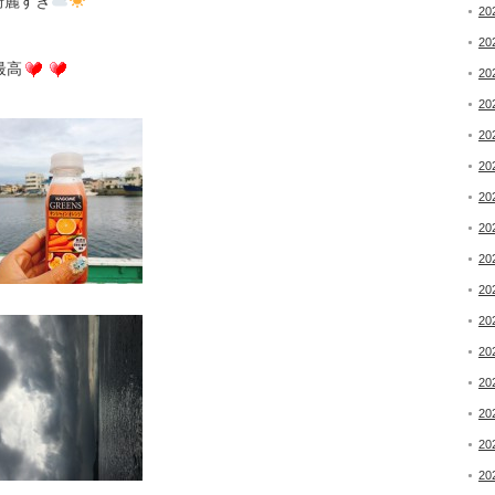
綺麗すぎ
20
20
最高
20
20
20
20
20
20
20
20
20
20
20
20
20
20