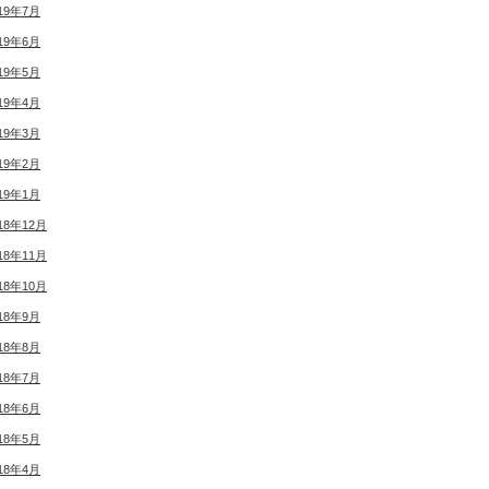
19年7月
19年6月
19年5月
19年4月
19年3月
19年2月
19年1月
18年12月
18年11月
18年10月
18年9月
18年8月
18年7月
18年6月
18年5月
18年4月