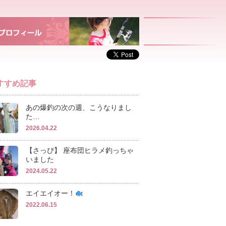
すすめ記事
あの爆釣の次の週、こうなりまし
た…
2026.04.22
【さっぴ】 座布団ヒラメ釣っちゃ
いました
2024.05.22
エイエイオー！
2022.06.15