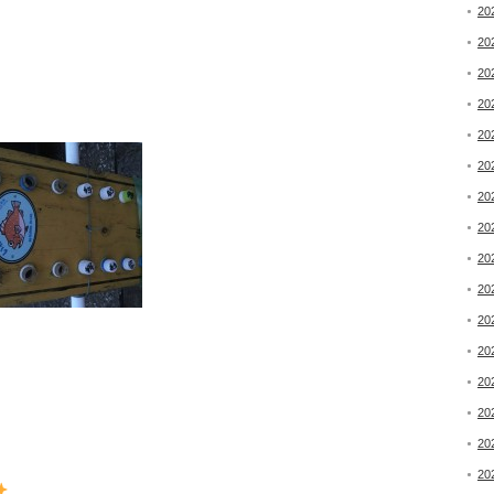
20
20
20
20
20
20
20
20
20
20
20
20
20
20
20
20