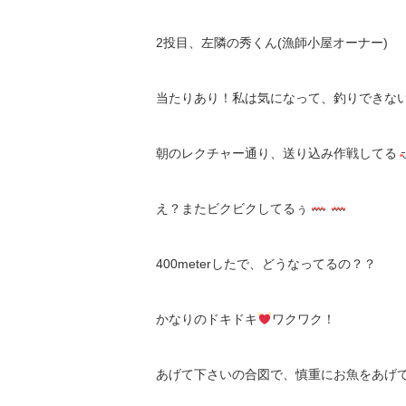
2投目、左隣の秀くん(漁師小屋オーナー)
当たりあり！私は気になって、釣りできな
朝のレクチャー通り、送り込み作戦してる
え？またビクビクしてるぅ
400meterしたで、どうなってるの？？
かなりのドキドキ
ワクワク！
あげて下さいの合図で、慎重にお魚をあげ