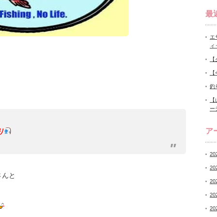
最
エ
ィ
【
【
釣
【
ー
ア
り
20
20
さんと
20
20
20