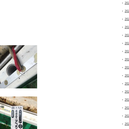
20
20
20
20
20
20
20
20
20
20
20
20
20
20
20
20