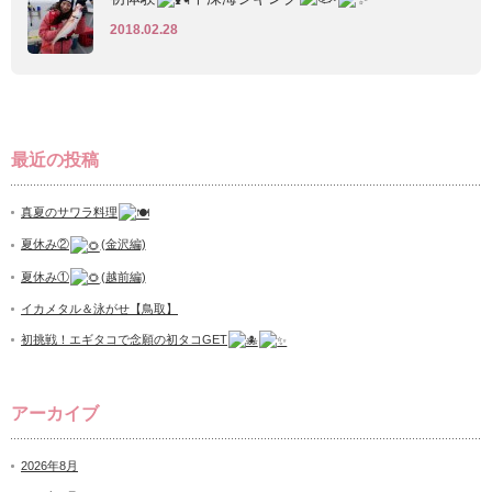
2018.02.28
最近の投稿
真夏のサワラ料理
夏休み②
(金沢編)
夏休み①
(越前編)
イカメタル＆泳がせ【鳥取】
初挑戦！エギタコで念願の初タコGET
アーカイブ
2026年8月