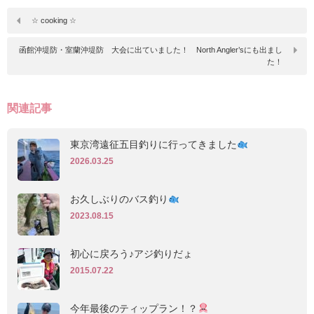
☆ cooking ☆
函館沖堤防・室蘭沖堤防 大会に出ていました！ North Angler’sにも出まし
た！
関連記事
東京湾遠征五目釣りに行ってきました
2026.03.25
お久しぶりのバス釣り
2023.08.15
初心に戻ろう♪アジ釣りだょ
2015.07.22
今年最後のティップラン！？