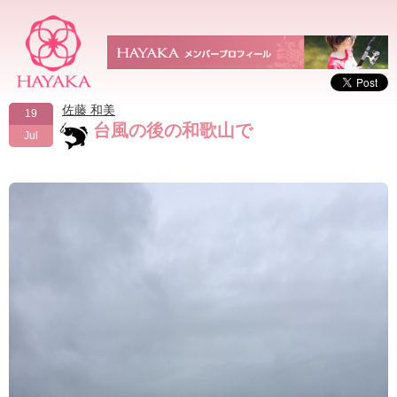
佐藤 和美
19
台風の後の和歌山で
Jul