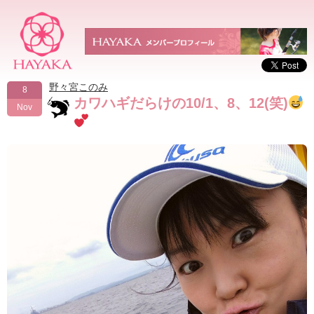
野々宮このみ
8
カワハギだらけの10/1、8、12(笑)
Nov