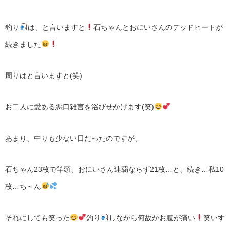
釣り
は、と言いますと
石ちゃんとおにいさんのデッドヒートが
続きました
周りはと言いますと(笑)
お二人に愛ある悪口雑言を浴びせかけます(笑)
あまり、中りも少ない日だったのですが、
石ちゃん23枚で竿頭、おにいさん連覇ならず21枚…と、続き…私10
枚…ち～ん
それにしても笑った
釣り
しながら何故かお腹が痛い
笑いす