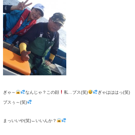
ぎゃ～
なんじゃ？この顔
私…ブス(笑)
ぎゃはははっ(笑)
ブスぅ～(笑)
まっいいや(笑)←いいんか？