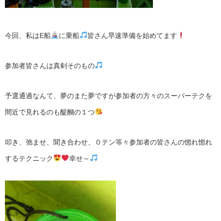
今回、私はE船
に乗船
皆さん早速準備を始めてます
参加者皆さんは真剣そのもの
予選通過なんて、夢のまた夢ですが参加者の方々のスーパーテクを
間近で見れるのも醍醐の１つ
叩き、弛ませ、聞き合わせ、０テン等々参加者の皆さんの惚れ惚れ
するテクニック
幸せ～