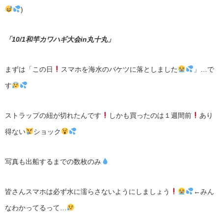
)
「10/1和竿カワハギ大会in丸十丸」
まずは「この日
スマホを海水のバケツに落としました
」…で
す
ストラップの紐が切れたんです
しかも買ったのは１週間前
あり
得ない
ショック
写真も出船するまでの数枚のみ
皆さんスマホは必ず水に濡らさないようにしましょう
←みん
なわかってるって…