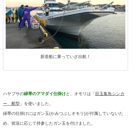
新造船に乗っていざ出航！
ハヤブサの
緑帯のアマダイ仕掛け
と、オモリは「
目玉集魚シンカ
ー 舵型
」を使いました。
緑帯の仕掛けにはガン玉(かみつぶしオモリ)が付属していないた
め、状況に応じて持参したガン玉を付けました。