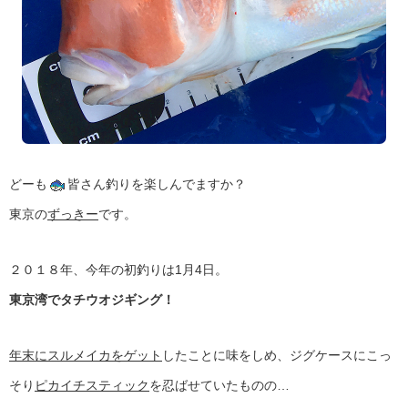
どーも
皆さん釣りを楽しんでますか？
東京の
ずっきー
です。
２０１８年、今年の初釣りは1月4日。
東京湾でタチウオジギング！
年末にスルメイカをゲット
したことに味をしめ、ジグケースにこっ
そり
ピカイチスティック
を忍ばせていたものの…