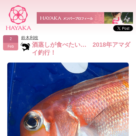
鈴木利枝
2
酒蒸しが食べたい… 2018年アマダ
Feb
イ釣行！