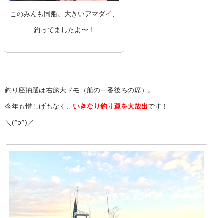
このみん
も同船。大きいアマダイ、
釣ってましたよ〜！
釣り座抽選は右舷大ドモ（船の一番後ろの席）。
今年も惜しげもなく、
いきなり釣り運を大放出
です！
＼(^o^)／