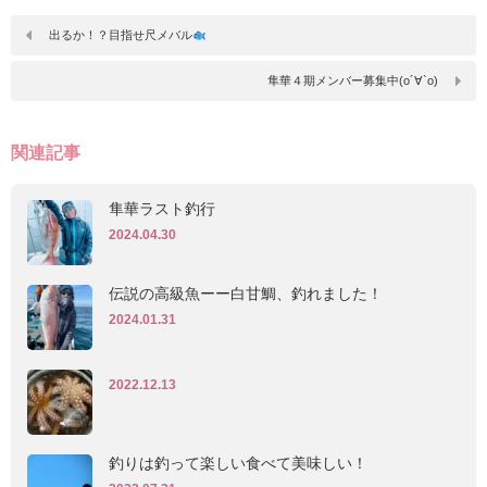
出るか！？目指せ尺メバル
隼華４期メンバー募集中(о´∀`о)
関連記事
隼華ラスト釣行
2024.04.30
伝説の高級魚ーー白甘鯛、釣れました！
2024.01.31
2022.12.13
釣りは釣って楽しい食べて美味しい！