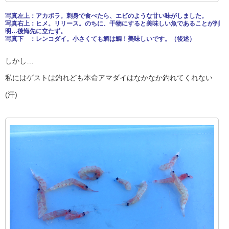
写真左上：アカボラ。刺身で食べたら、エビのような甘い味がしました。
写真右上：ヒメ。リリース。のちに、干物にすると美味しい魚であることが判
明…後悔先に立たず。
写真下 ：レンコダイ。小さくても鯛は鯛！美味しいです。（後述）
しかし…
私にはゲストは釣れども本命アマダイはなかなか釣れてくれない
(汗)