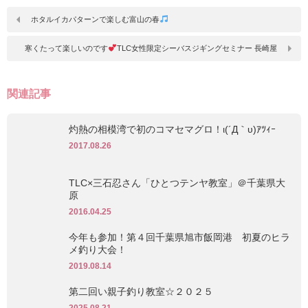
ホタルイカパターンで楽しむ富山の春
寒くたって楽しいのです
TLC女性限定シーバスジギングセミナー 長崎屋
関連記事
灼熱の相模湾で初のコマセマグロ！ι(´Д｀υ)ｱﾂｨｰ
2017.08.26
TLC×三石忍さん「ひとつテンヤ教室」＠千葉県大
原
2016.04.25
今年も参加！第４回千葉県旭市飯岡港 初夏のヒラ
メ釣り大会！
2019.08.14
第二回い親子釣り教室☆２０２５