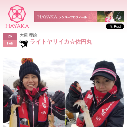
大屋 理絵
26
ライトヤリイカ☆佐円丸
Feb