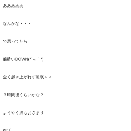
あああああ
なんかな・・・
で思ってたら
船酔いDOWN(*´﹃｀*)
全く起き上がれず睡眠＞＜
３時間後くらいかな？
ようやく波もおさまり
復活