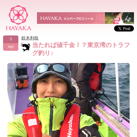
鈴木利枝
5
当たれば値千金！？東京湾のトラフ
Apr
グ釣り♪