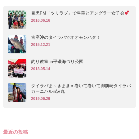
目黒FM「ツリラブ」で隼華とアングラー女子会
2016.06.16
古座沖のタイラバでオオモンハタ！
2015.12.21
釣り教室 in平磯海づり公園
2018.05.14
タイラバま～きまき♬巻いて巻いて御前崎タイラバ
カーニバルin波丸
2019.06.29
最近の投稿