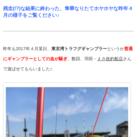
残念(!?)な結果に終わった、隼華なりたてホヤホヤな昨年４
月の様子をご覧ください♪
昨年も2017年４月某日、
東京湾トラフグギャンブラー
というか
普通
にギャンブラーとしての血が騒ぎ
、数回、羽田・
えさ政釣船店
さん
で遊ばせてもらいました♪