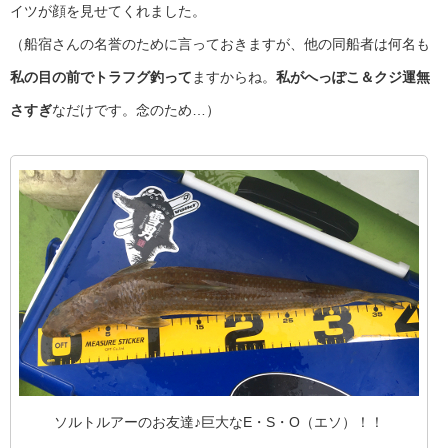
イツが顔を見せてくれました。
（船宿さんの名誉のために言っておきますが、他の同船者は何名も
私の目の前でトラフグ釣って
ますからね。
私がへっぽこ＆クジ運無
さすぎ
なだけです。念のため…）
ソルトルアーのお友達♪巨大なE・S・O（エソ）！！