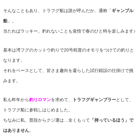
そんなこともあり、トラフグ船は誰が呼んだか、通称「
ギャンブル
船
」。
当たればラッキー。釣れないことも覚悟で春のひと時を楽しみます♪
基本は湾フグのカットウ釣りで20号程度のオモリをつけての釣りと
なります。
それをベースとして、皆さま趣向を凝らした試行錯誤の仕掛けで挑
みます。
私も昨年から
釣りロマン
を求めて、
トラフグギャンブラー
として、
トラフグ船に参戦しはじめました。
ちなみに私、普段からクジ運は…全くもって
「持っているほう」
で
はありません
。