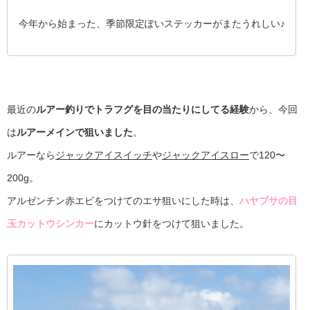
今年から始まった、季節限定ぽいステッカーがまたうれしい♪
最近の
ルアー釣りでトラフグを目の当たりにしてる経験
から、今回
は
ルアーメインで狙いました
。
ルアーなら
ジャックアイスイッチ
や
ジャックアイスロー
で120〜
200g。
アルゼンチン赤エビをつけてのエサ狙いにした時は、
ハヤブサの目
玉カットウシンカー
にカットウ針をつけて狙いました。